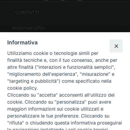
CONTATTI
Webmail Uffici
Webmail Parrocchie
Informativa
Utilizziamo cookie o tecnologie simili per
UTILITY
finalità tecniche e, con il tuo consenso, anche per
altre finalità ("interazioni e funzionalità semplici",
News
"miglioramento dell'esperienza", "misurazione" e
Altri articoli
"targeting e pubblicità") come specificato nella
cookie policy.
Notizie nazionali
Cliccando su "accetta" acconsenti all'utilizzo dei
Download
cookie. Cliccando su "personalizza" puoi avere
Amministrazione Trasparente
maggiori informazioni sui cookie utilizzati e
personalizzare le tue preferenze. Cliccando su
"rifiuta" o chiudendo questa informativa proseguirai
Privacy e cookie policy
la navigazione installando i soli cookie tecnici.