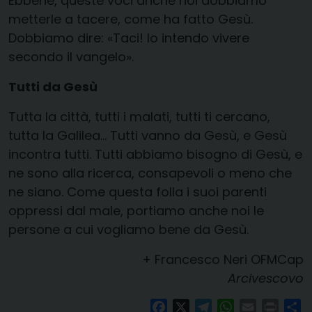
Ebbene, queste voci anche noi dobbiamo
metterle a tacere, come ha fatto Gesù.
Dobbiamo dire: «Taci! Io intendo vivere
secondo il vangelo».
Tutti da Gesù
Tutta la città, tutti i malati, tutti ti cercano,
tutta la Galilea… Tutti vanno da Gesù, e Gesù
incontra tutti. Tutti abbiamo bisogno di Gesù, e
ne sono alla ricerca, consapevoli o meno che
ne siano. Come questa folla i suoi parenti
oppressi dal male, portiamo anche noi le
persone a cui vogliamo bene da Gesù.
+ Francesco Neri OFMCap
Arcivescovo
Facebook
X
Telegram
WhatsApp
Email
Print
Co