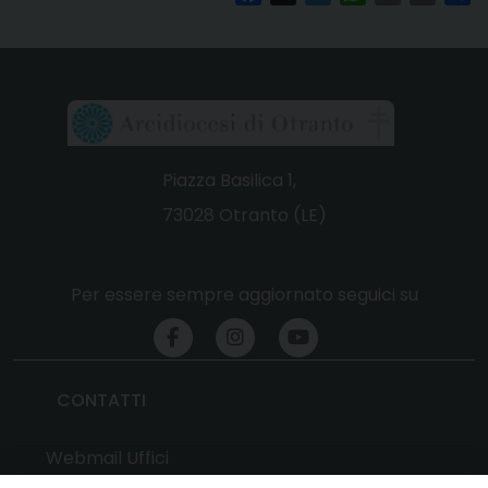
Piazza Basilica 1,
73028 Otranto (LE)
Per essere sempre aggiornato seguici su
CONTATTI
Webmail Uffici