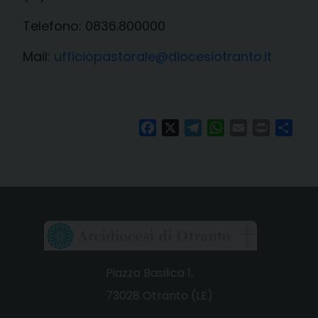
Telefono: 0836.800000
Mail:
ufficiopastorale@diocesiotranto.it
Facebook
X
Telegram
WhatsApp
Email
Print
Cond
Piazza Basilica 1,
73028 Otranto (LE)