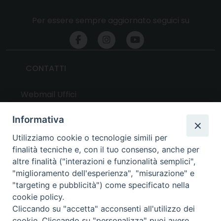
Per essere sempre aggiornato seguici su
CONTATTI
Webmail Uffici
Webmail Parrocchie
Informativa
Utilizziamo cookie o tecnologie simili per
UTILITY
finalità tecniche e, con il tuo consenso, anche per
altre finalità ("interazioni e funzionalità semplici",
News
"miglioramento dell'esperienza", "misurazione" e
Altri articoli
"targeting e pubblicità") come specificato nella
cookie policy.
Notizie nazionali
Cliccando su "accetta" acconsenti all'utilizzo dei
Download
cookie. Cliccando su "personalizza" puoi avere