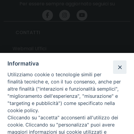
Per essere sempre aggiornato seguici su
CONTATTI
Webmail Uffici
Webmail Parrocchie
Informativa
Utilizziamo cookie o tecnologie simili per
UTILITY
finalità tecniche e, con il tuo consenso, anche per
altre finalità ("interazioni e funzionalità semplici",
News
"miglioramento dell'esperienza", "misurazione" e
Altri articoli
"targeting e pubblicità") come specificato nella
cookie policy.
Notizie nazionali
Cliccando su "accetta" acconsenti all'utilizzo dei
Download
cookie. Cliccando su "personalizza" puoi avere
Amministrazione Trasparente
maggiori informazioni sui cookie utilizzati e