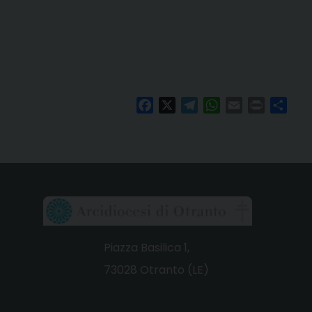
Facebook
X
Telegram
WhatsApp
Email
Print
Cond
Piazza Basilica 1,
73028 Otranto (LE)