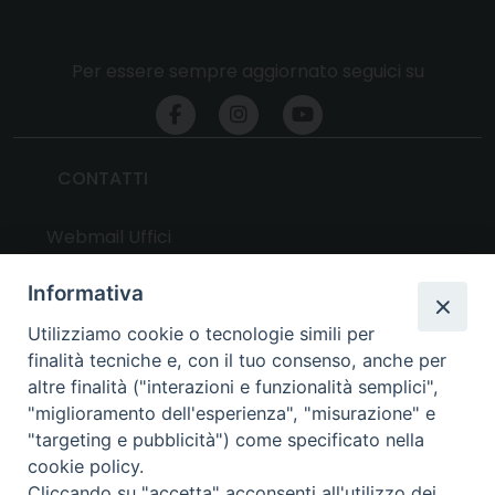
Per essere sempre aggiornato seguici su
CONTATTI
Webmail Uffici
Webmail Parrocchie
Informativa
Utilizziamo cookie o tecnologie simili per
UTILITY
finalità tecniche e, con il tuo consenso, anche per
altre finalità ("interazioni e funzionalità semplici",
News
"miglioramento dell'esperienza", "misurazione" e
Altri articoli
"targeting e pubblicità") come specificato nella
cookie policy.
Notizie nazionali
Cliccando su "accetta" acconsenti all'utilizzo dei