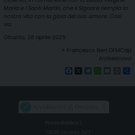
Maria e i Santi Martiri, che il Signore riempia la
nostra vita con la gioia del suo amore. Così
sia.
Otranto, 28 aprile 2025
+ Francesco Neri OFMCap
Arcivescovo
Facebook
X
Telegram
WhatsApp
Email
Print
Co
Piazza Basilica 1,
73028 Otranto (LE)