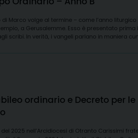
po Ordinario – Anno B
di Marco volge al termine – come l’anno liturgico –
tempio, a Gerusalemme. Esso è presentato prima in
i scribi. In verità, i vangeli parlano in maniera cum
iubileo ordinario e Decreto per le
to
 del 2025 nell’Arcidiocesi di Otranto Carissimi fratel