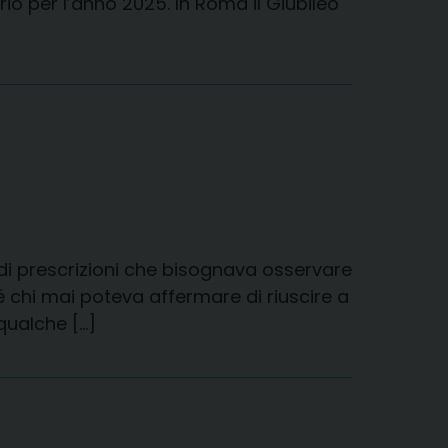
io per l’anno 2025. In Roma il Giubileo
e di prescrizioni che bisognava osservare
é chi mai poteva affermare di riuscire a
qualche […]