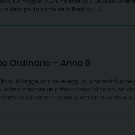
it, il 9 maggio 2024, ha indetto il Giubileo Ordinar
ura della porta santa nella Basilica […]
o Ordinario – Anno B
io sulla Legge, anzi sulle leggi, su una moltitudin
 Ne poteva nascere un diffuso senso di colpa, perch
sforzandosi senza risparmio, era facile cadere in 