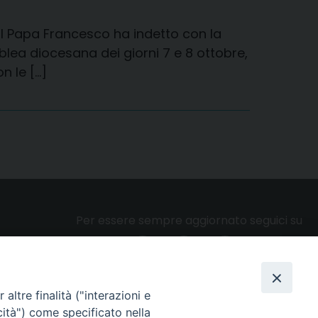
e il Papa Francesco ha indetto con la
lea diocesana dei giorni 7 e 8 ottobre,
n le […]
Per essere sempre aggiornato seguici su
altre finalità ("interazioni e
Privacy e cookie policy
cità") come specificato nella