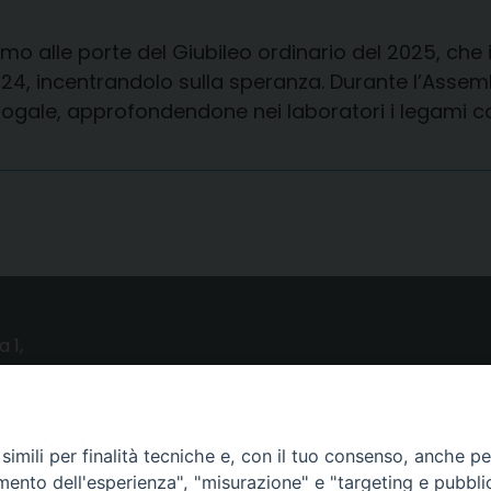
 siamo alle porte del Giubileo ordinario del 2025, ch
24, incentrandolo sulla speranza. Durante l’Assemb
logale, approfondendone nei laboratori i legami co
a 1,
o (LE)
UTILITY
imili per finalità tecniche e, con il tuo consenso, anche per 
amento dell'esperienza", "misurazione" e "targeting e pubbli