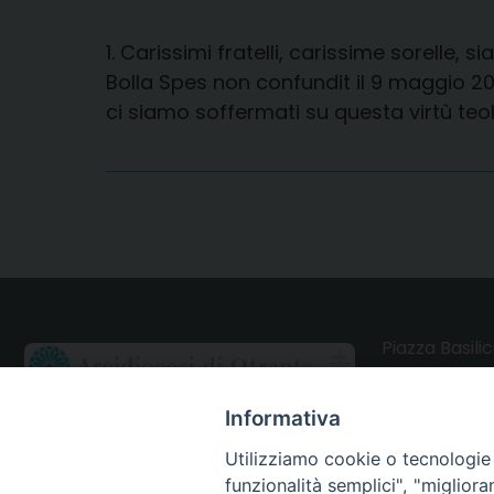
1. Carissimi fratelli, carissime sorelle,
Bolla Spes non confundit il 9 maggio 20
ci siamo soffermati su questa virtù teo
Piazza Basilic
73028 Otrant
Informativa
CONTATTI
Utilizziamo cookie o tecnologie s
funzionalità semplici", "miglior