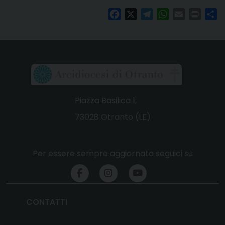
Facebook
X
Telegram
WhatsApp
Email
Print
Co
Piazza Basilica 1,
73028 Otranto (LE)
Per essere sempre aggiornato seguici su
CONTATTI