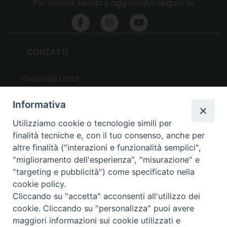
Per essere sempre aggiornato seguici su
CONTATTI
Webmail Uffici
Webmail Parrocchie
Informativa
Utilizziamo cookie o tecnologie simili per
UTILITY
finalità tecniche e, con il tuo consenso, anche per
altre finalità ("interazioni e funzionalità semplici",
News
"miglioramento dell'esperienza", "misurazione" e
Altri articoli
"targeting e pubblicità") come specificato nella
cookie policy.
Notizie nazionali
Cliccando su "accetta" acconsenti all'utilizzo dei
Download
cookie. Cliccando su "personalizza" puoi avere
Amministrazione Trasparente
maggiori informazioni sui cookie utilizzati e