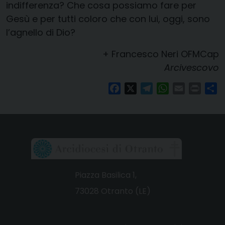
indifferenza? Che cosa possiamo fare per
Gesù e per tutti coloro che con lui, oggi, sono
l’agnello di Dio?
+ Francesco Neri OFMCap
Arcivescovo
Facebook
X
Telegram
WhatsApp
Email
Print
Co
Piazza Basilica 1,
73028 Otranto (LE)