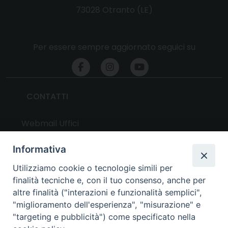
73028 Otranto (LE)
Per essere sempre aggiornato seguici su
CONTATTI
Webmail Uffici
Webmail Parrocchie
Informativa
Utilizziamo cookie o tecnologie simili per
UTILITY
finalità tecniche e, con il tuo consenso, anche per
altre finalità ("interazioni e funzionalità semplici",
News
"miglioramento dell'esperienza", "misurazione" e
Altri articoli
"targeting e pubblicità") come specificato nella