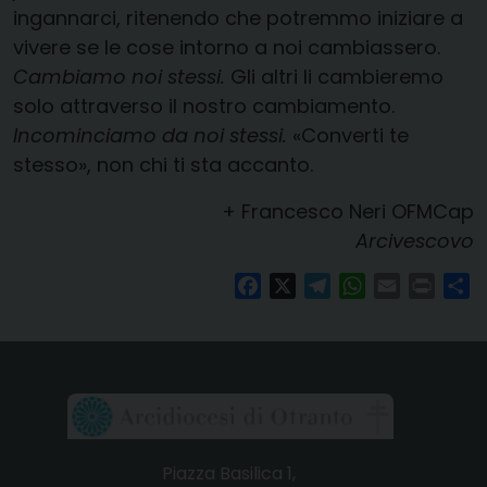
ingannarci, ritenendo che potremmo iniziare a
vivere se le cose intorno a noi cambiassero.
Cambiamo noi stessi.
Gli altri li cambieremo
solo attraverso il nostro cambiamento.
Incominciamo da noi stessi.
«Converti te
stesso», non chi ti sta accanto.
+ Francesco Neri OFMCap
Arcivescovo
Facebook
X
Telegram
WhatsApp
Email
Print
Co
Piazza Basilica 1,