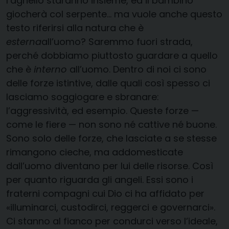
l’agnello staranno insieme, ed il bambino
giocherà col serpente… ma vuole anche questo
testo riferirsi alla natura che è
esterna
all’uomo? Saremmo fuori strada,
perché dobbiamo piuttosto guardare a quello
che è
interno
all’uomo. Dentro di noi ci sono
delle forze istintive, dalle quali così spesso ci
lasciamo soggiogare e sbranare:
l’aggressività, ed esempio. Queste forze —
come le fiere — non sono né cattive né buone.
Sono solo delle forze, che lasciate a se stesse
rimangono cieche, ma addomesticate
dall’uomo diventano per lui delle risorse. Così
per quanto riguarda gli angeli. Essi sono i
fraterni compagni cui Dio ci ha affidato per
«illuminarci, custodirci, reggerci e governarci».
Ci stanno al fianco per condurci verso l’ideale,