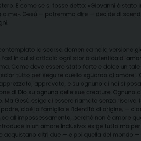
tero. E come se si fosse detto: «Giovanni è stato 
a a me». Gesù — potremmo dire — decide di scender
ni.
ntemplato la scorsa domenica nella versione gio
 fasi in cui si articola ogni storia autentica di am
hiama. Come deve essere stato forte e dolce un tale
asciar tutto per seguire quello sguardo di amore… 
apprezzato, approvato, e su ognuno di noi si posa
ne di Dio su ognuna delle sue creature. Ognuno di 
 Ma Gesù esige di essere riamato senza riserve. I pr
il padre, cioè la famiglia e l’identità di origine, — 
ce all’impossessamento, perché non è amore quell
introduce in un amore inclusivo: esige tutto ma per
i ne acquistano altri due — e poi quella del mondo 