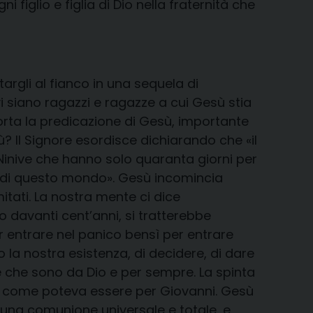
iglio e figlia di Dio nella fraternità che
rgli al fianco in una sequela di
 siano ragazzi e ragazze a cui Gesù stia
porta la predicazione di Gesù, importante
ù? Il Signore esordisce dichiarando che «il
Ninive che hanno solo quaranta giorni per
a di questo mondo». Gesù incomincia
itati. La nostra mente ci dice
 davanti cent’anni, si tratterebbe
 entrare nel panico bensì per entrare
 la nostra esistenza, di decidere, di dare
e che sono da Dio e per sempre. La spinta
, come poteva essere per Giovanni. Gesù
i una comunione universale e totale, e