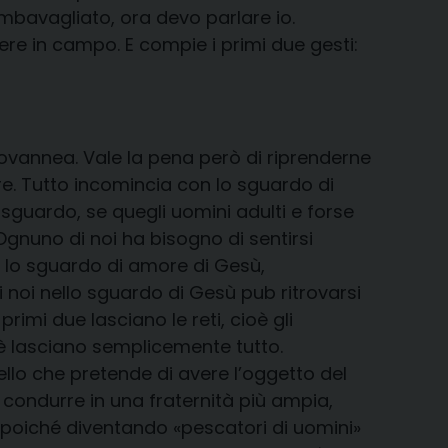
imbavagliato, ora devo parlare io.
e in campo. E compie i primi due gesti:
vannea. Vale la pena però di riprenderne
ore. Tutto incomincia con lo sguardo di
 sguardo, se quegli uomini adulti e forse
Ognuno di noi ha bisogno di sentirsi
 lo sguardo di amore di Gesù,
noi nello sguardo di Gesù pub ritrovarsi
imi due lasciano le reti, cioè gli
cioè lasciano semplicemente tutto.
o che pretende di avere l’oggetto del
 condurre in una fraternità più ampia,
— poiché diventando «pescatori di uomini»