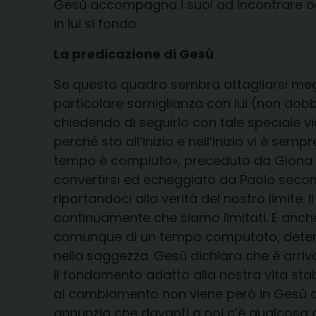
Gesù accompagna i suoi ad incontrare ogni 
in lui si fonda.
La predicazione di Gesù
Se questo quadro sembra attagliarsi megli
particolare somiglianza con lui (non dob
chiedendo di seguirlo con tale speciale vi
perché sta all’inizio e nell’inizio vi è s
tempo è compiuto», preceduto da Giona il 
convertirsi ed echeggiato da Paolo secon
riportandoci alla verità del nostro limite.
continuamente che siamo limitati. E anche
comunque di un tempo computato, determin
nella saggezza. Gesù dichiara che è arriva
il fondamento adatto alla nostra vita st
al cambiamento non viene però in Gesù d
annunzia che davanti a noi c’è qualcosa di