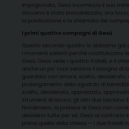
imprigionato, Gesù incomincia il suo minis
Giovanni è stato immobilizzato, ora tocc
la predicazione e la chiamata dei compag
I primi quattro compagni di Gesù
Questo secondo quadro lo abbiamo già co
i momenti salienti perché costituiscono le
Gesù. Gesù vede i quattro fratelli, e li c
anche un po’ rozzi sentono il bisogno di l
guardato con amore, scelto, desiderato, 
prolungamento dello sguardo di benedizio
scelto, desiderato, apprezzato, approvato.
strumenti di lavoro; gli altri due lasciano 
Nondimeno, la pretesa di Gesù non condu
desiderio tutto per sé. Gesù al contrario 
prima quella della chiesa — i due fratell