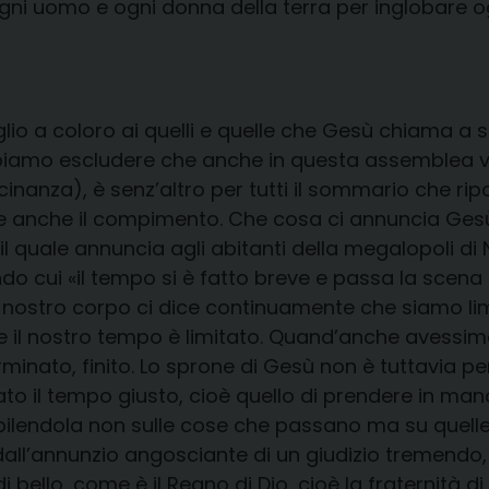
uomo e ogni donna della terra per inglobare ogni f
o a coloro ai quelli e quelle che Gesù chiama a sta
biamo escludere che anche in questa assemblea vi
cinanza), è senz’altro per tutti il sommario che ri
empre anche il compimento. Che cosa ci annuncia Ges
quale annuncia agli abitanti della megalopoli di 
do cui «il tempo si è fatto breve e passa la scen
 Il nostro corpo ci dice continuamente che siamo lim
 il nostro tempo è limitato. Quand’anche avessimo
ato, finito. Lo sprone di Gesù non è tuttavia per
to il tempo giusto, cioè quello di prendere in mano
abilendola non sulle cose che passano ma su quell
all’annunzio angosciante di un giudizio tremendo
 bello, come è il Regno di Dio, cioè la fraternità d