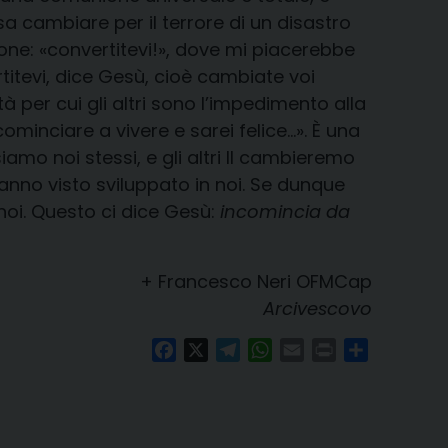
osa cambiare per il terrore di un disastro
one: «convertitevi!», dove mi piacerebbe
itevi, dice Gesù, cioè cambiate voi
ità per cui gli altri sono l’impedimento alla
cominciare a vivere e sarei felice…». È una
mo noi stessi, e gli altri Il cambieremo
anno visto sviluppato in noi. Se dunque
oi. Questo ci dice Gesù:
incomincia da
+ Francesco Neri OFMCap
Arcivescovo
Facebook
X
Telegram
WhatsApp
Email
Print
Condividi