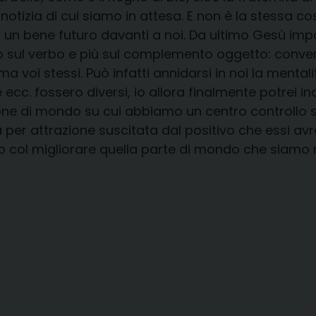
 notizia di cui siamo in attesa. E non è la stessa c
i un bene futuro davanti a noi. Da ultimo Gesù imp
 sul verbo e più sul complemento oggetto: convert
 ma voi stessi. Può infatti annidarsi in noi la mental
 ecc. fossero diversi, io allora finalmente potrei in
one di mondo su cui abbiamo un centro controllo sia
 per attrazione suscitata dal positivo che essi avr
col migliorare quella parte di mondo che siamo n