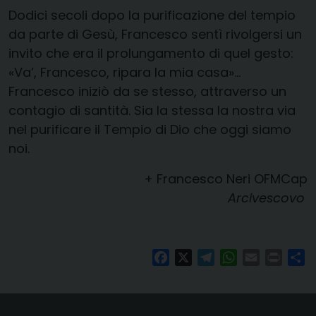
Dodici secoli dopo la purificazione del tempio
da parte di Gesù, Francesco sentì rivolgersi un
invito che era il prolungamento di quel gesto:
«Va’, Francesco, ripara la mia casa»…
Francesco iniziò da se stesso, attraverso un
contagio di santità. Sia la stessa la nostra via
nel purificare il Tempio di Dio che oggi siamo
noi.
+ Francesco Neri OFMCap
Arcivescovo
Facebook
X
Telegram
WhatsApp
Email
Print
Co