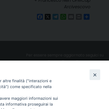
+ Francesco Neri OFMCap
Arcivescovo
Facebook
X
Telegram
WhatsApp
Email
Print
Condividi
Per essere sempre aggiornato seguici su
altre finalità ("interazioni e
Privacy e cookie policy
cità") come specificato nella
 avere maggiori informazioni sui
sta informativa proseguirai la