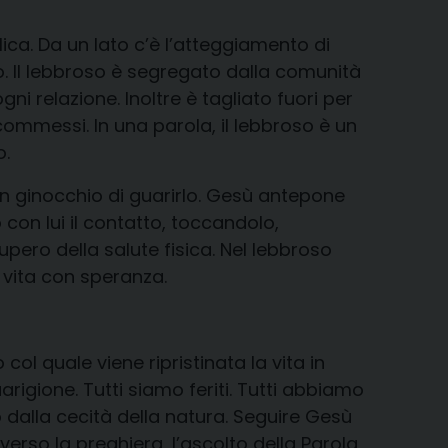
ca. Da un lato c’è l’atteggiamento di
o. Il lebbroso è segregato dalla comunità
i relazione. Inoltre è tagliato fuori per
commessi. In una parola, il lebbroso è un
o.
 in ginocchio di guarirlo. Gesù antepone
con lui il contatto, toccandolo,
upero della salute fisica. Nel lebbroso
a vita con speranza.
ol quale viene ripristinata la vita in
arigione. Tutti siamo feriti. Tutti abbiamo
o dalla cecità della natura. Seguire Gesù
erso la preghiera, I’ascolto della Parola,