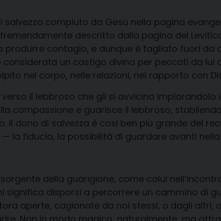
i salvezza compiuto da Gesù nella pagina evangeli
a, tremendamente descritto dalla pagina del Levitic
 produrre contagio, e dunque è tagliato fuori da ogn
 è considerata un castigo divino per peccati da lui 
to nel corpo, nelle relazioni, nel rapporto con Di
ù verso il lebbroso che gli si avvicina implorandolo
lla compassione e guarisce il lebbroso, stabilendo 
. Il dono di salvezza è cosi ben più grande del rec
 — la fiducia, la possibilità di guardare avanti nell
orgente della guarigione, come colui nell’incontro c
iani significa disporsi a percorrere un cammino di gu
ora aperte, cagionate da noi stessi, o dagli altri, 
uarire. Non in modo magico, naturalmente, ma attrav