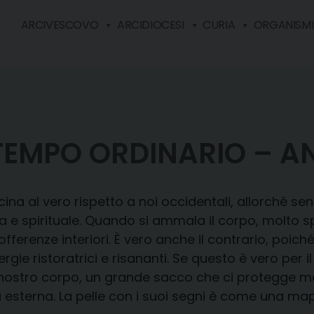
ARCIVESCOVO
ARCIDIOCESI
CURIA
ORGANISMI 
TEMPO ORDINARIO – A
cina al vero rispetto a noi occidentali, allorché s
ca e spirituale. Quando si ammala il corpo, molto 
offerenze interiori. È vero anche il contrario, poich
rgie ristoratrici e risananti. Se questo è vero per 
o il nostro corpo, un grande sacco che ci protegge
ta esterna. La pelle con i suoi segni è come una ma