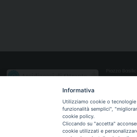
Piazza Basilic
73028 Otrant
Informativa
CONTATTI
Utilizziamo cookie o tecnologie s
funzionalità semplici", "miglior
Webmail Uffici
cookie policy.
Cliccando su "accetta" acconsent
Webmail Parrocchie
cookie utilizzati e personalizza