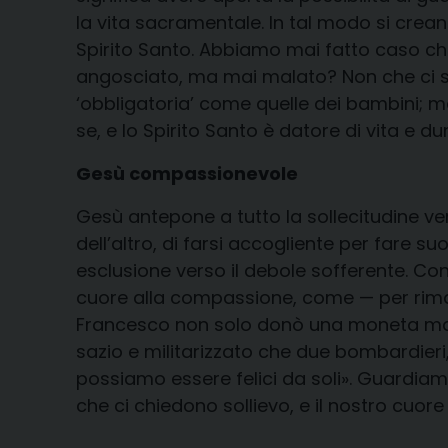
la vita sacramentale. In tal modo si creano
Spirito Santo. Abbiamo mai fatto caso che 
angosciato, ma mai malato? Non che ci 
‘obbligatoria’ come quelle dei bambini; ma
se, e lo Spirito Santo è datore di vita e d
Gesù compassionevole
Gesù antepone a tutto la sollecitudine ve
dell’altro, di farsi accogliente per fare s
esclusione verso il debole sofferente. Co
cuore alla compassione, come — per rimane
Francesco non solo donò una moneta ma ba
sazio e militarizzato che due bombardieri, 
possiamo essere felici da soli». Guardiamo
che ci chiedono sollievo, e il nostro cuore