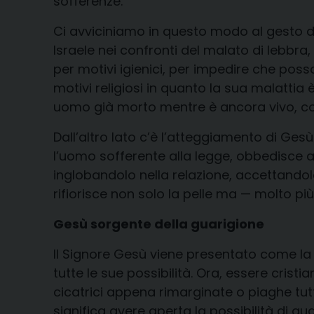
sofferenze.
Ci avviciniamo in questo modo al gesto d
Israele nei confronti del malato di lebbr
per motivi igienici, per impedire che possa
motivi religiosi in quanto la sua malattia
uomo già morto mentre è ancora vivo, colpi
Dall’altro lato c’è l’atteggiamento di Ges
l’uomo sofferente alla legge, obbedisce a
inglobandolo nella relazione, accettandolo
rifiorisce non solo la pelle ma — molto più
Gesù sorgente della guarigione
Il Signore Gesù viene presentato come la s
tutte le sue possibilità. Ora, essere crist
cicatrici appena rimarginate o piaghe tutt
significa avere aperta la possibilità di g