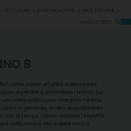
E ISTITUZIONI
COMUNICAZIONE
ARTE E STORIA
GIUBILEO 2025
NNO B
ente l’uomo come un’unità indissolubile
spesso è perché è ammalata l’anima. Sul
é una bella notizia può allargare l’anima
il corpo in generale, è vero specialmente
 ma che al tempo stesso subisce l’impatto
ppa della nostra vita e delle nostre