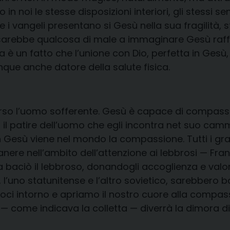
 in noi le stesse disposizioni interiori, gli stessi 
i vangeli presentano si Gesù nella sua fragilità, s
sarebbe qualcosa di male a immaginare Gesù raff
 è un fatto che I’unione con Dio, perfetta in Gesù,
unque anche datore della salute fisica.
rso l’uomo sofferente. Gesù è capace di compassion
uo il patire dell’uomo che egli incontra net suo cam
n Gesù viene nel mondo la compassione. Tutti i gra
re nell’ambito dell’attenzione ai lebbrosi — Franc
ciò il lebbroso, donandogli accoglienza e valore
l’uno statunitense e l’altro sovietico, sarebbero bas
ci intorno e apriamo il nostro cuore alla compassio
 — come indicava la colletta — diverrà la dimora di