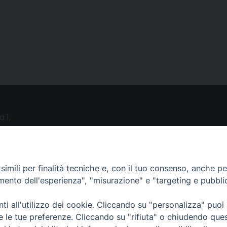
a 1,
o (LE)
UTILITY
imili per finalità tecniche e, con il tuo consenso, anche per 
amento dell'esperienza", "misurazione" e "targeting e pubbli
News
i all'utilizzo dei cookie. Cliccando su "personalizza" puoi
Altri articoli
re le tue preferenze. Cliccando su "rifiuta" o chiudendo que
Notizie nazionali