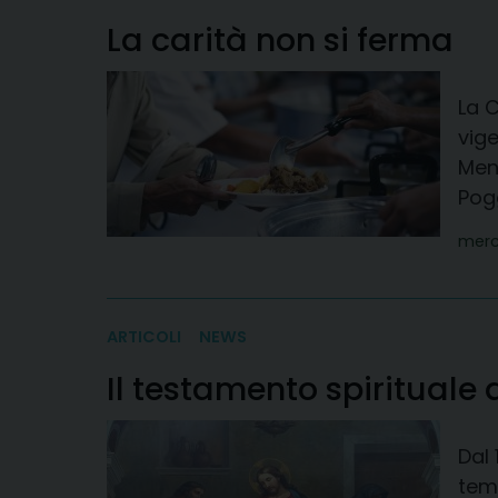
La carità non si ferma
La C
vige
Mens
Pogg
merc
ARTICOLI
NEWS
Il testamento spirituale
Dal 
tema