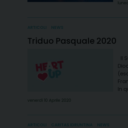
luned
ARTICOLI
NEWS
Triduo Pasquale 2020
Il 
Dio
(es
Fra
In q
venerdì 10 Aprile 2020
ARTICOLI
CARITAS IDRUNTINA
NEWS