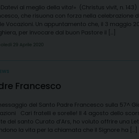
evi al meglio della vita!» (Christus vivit, n. 143)
ncesco, che risuona con forza nella celebrazione d
le Vocazioni. Un appuntamento che, il 3 maggio 202
hiera, per invocare dal buon Pastore il […]
oledì 29 Aprile 2020
EWS
dre Francesco
messaggio del Santo Padre Francesco sulla 57^ Gio
zioni Cari fratelli e sorelle! Il 4 agosto dello sco
e del santo Curato d’Ars, ho voluto offrire una Let
dono la vita per la chiamata che il Signore ha […]