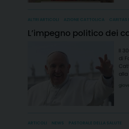
ALTRI ARTICOLI
AZIONE CATTOLICA
CARITAS 
L’impegno politico dei c
Il 3
di F
Catt
all
giov
ARTICOLI
NEWS
PASTORALE DELLA SALUTE