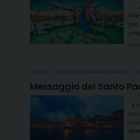
«Dat
Fra
per 
preg
merc
ARTICOLI
CENTRO DIOCESANO VOCAZIONI
N
Messaggio del Santo Pa
Il 
Voca
mort
spen