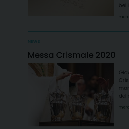
bell
merc
NEWS
Messa Crismale 2020
Gio
Cris
mond
dell
merc