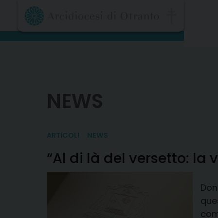
Skip
to
content
NEWS
ARTICOLI
NEWS
“Al di là del versetto: la 
Don
ques
come