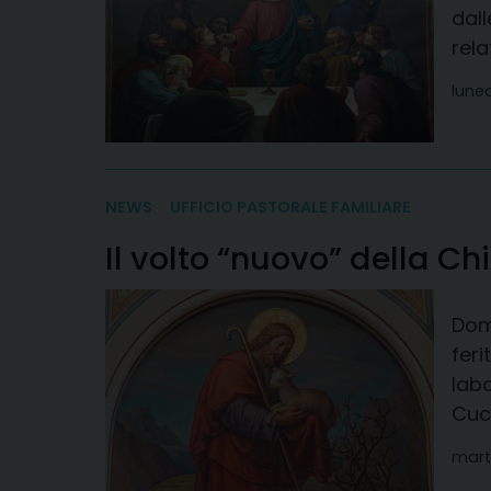
dall
rela
lune
NEWS
UFFICIO PASTORALE FAMILIARE
Il volto “nuovo” della Ch
Dome
feri
labo
Cucu
mart