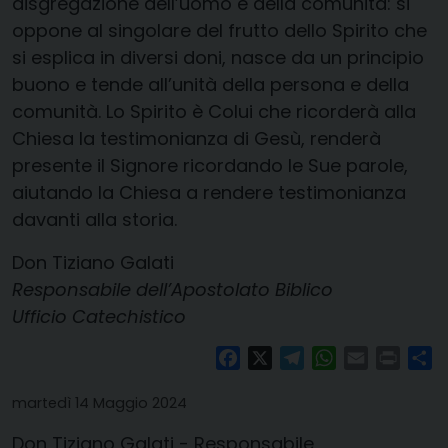
disgregazione dell’uomo e della comunità: si
oppone al singolare del frutto dello Spirito che
si esplica in diversi doni, nasce da un principio
buono e tende all’unità della persona e della
comunità. Lo Spirito è Colui che ricorderà alla
Chiesa la testimonianza di Gesù, renderà
presente il Signore ricordando le Sue parole,
aiutando la Chiesa a rendere testimonianza
davanti alla storia.
Don Tiziano Galati
Responsabile dell’Apostolato Biblico
Ufficio Catechistico
Facebook
X
Telegram
WhatsApp
Email
Print
Co
martedì 14 Maggio 2024
Don Tiziano Galati - Responsabile