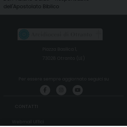
dell'Apostolato Biblico
Piazza Basilica 1,
73028 Otranto (LE)
Per essere sempre aggiornato seguici su
CONTATTI
Webmail Uffici