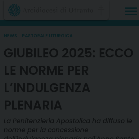
Skip
to
content
NEWS
PASTORALE LITURGICA
GIUBILEO 2025: ECCO
LE NORME PER
L’INDULGENZA
PLENARIA
La Penitenzieria Apostolica ha diffuso le
norme per la concessione
dell'indulgenza plenaria nell'Anno Santo