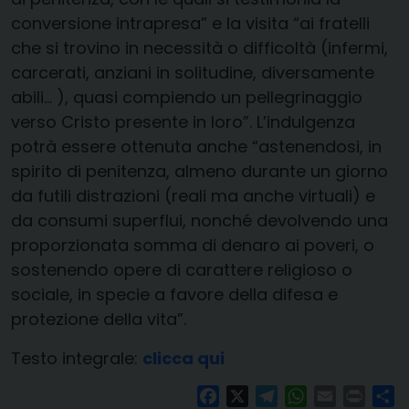
conversione intrapresa” e la visita “ai fratelli
che si trovino in necessità o difficoltà (infermi,
carcerati, anziani in solitudine, diversamente
abili… ), quasi compiendo un pellegrinaggio
verso Cristo presente in loro”. L’indulgenza
potrà essere ottenuta anche “astenendosi, in
spirito di penitenza, almeno durante un giorno
da futili distrazioni (reali ma anche virtuali) e
da consumi superflui, nonché devolvendo una
proporzionata somma di denaro ai poveri, o
sostenendo opere di carattere religioso o
sociale, in specie a favore della difesa e
protezione della vita”.
Testo integrale:
clicca qui
Facebook
X
Telegram
WhatsApp
Email
Print
Co