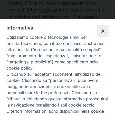
Scatta l’“Ora X”: nuovo appuntamento,
venerdì 24 maggio, per i preadolescenti e
gli adolescenti della diocesi. Per quanti
avvertono il desidero di conoscere più da
Informativa
vicino Gesù di Nazareth e vivere
un’esperienza comunitaria costruttiva, il
Utilizziamo cookie o tecnologie simili per
finalità tecniche e, con il tuo consenso, anche per
Centro Diocesano Vocazioni e il Seminario
altre finalità ("interazioni e funzionalità semplici",
propongono infatti un cammino di
"miglioramento dell'esperienza", "misurazione" e
conoscenza e confronto. “Attraverso
"targeting e pubblicità") come specificato nella
momenti di studio, riflessione, preghiera
cookie policy.
[…]
Cliccando su "accetta" acconsenti all'utilizzo dei
cookie. Cliccando su "personalizza" puoi avere
mercoledì 22 Maggio 2024
maggiori informazioni sui cookie utilizzati e
personalizzare le tue preferenze. Cliccando su
"rifiuta" o chiudendo questa informativa proseguirai
CENTRO DIOCESANO VOCAZIONI
NEWS
la navigazione installando i soli cookie tecnici.
Ulteriori informazioni sono disponibili nella
cookie
Preferenze Cookie