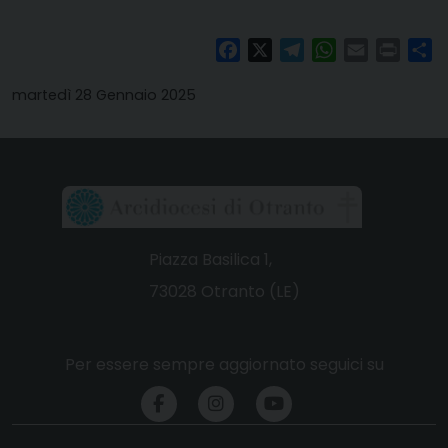
Facebook
X
Telegram
WhatsApp
Email
Print
Co
martedì 28 Gennaio 2025
Piazza Basilica 1,
73028 Otranto (LE)
Per essere sempre aggiornato seguici su