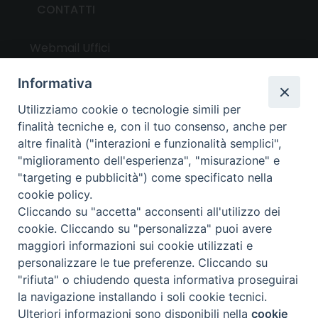
CONTATTI
Webmail Uffici
Webmail Parrocchie
Informativa
Utilizziamo cookie o tecnologie simili per
UTILITY
finalità tecniche e, con il tuo consenso, anche per
altre finalità ("interazioni e funzionalità semplici",
News
"miglioramento dell'esperienza", "misurazione" e
Altri articoli
"targeting e pubblicità") come specificato nella
cookie policy.
Notizie nazionali
Cliccando su "accetta" acconsenti all'utilizzo dei
Download
cookie. Cliccando su "personalizza" puoi avere
Amministrazione Trasparente
maggiori informazioni sui cookie utilizzati e
personalizzare le tue preferenze. Cliccando su
"rifiuta" o chiudendo questa informativa proseguirai
Privacy e cookie policy
la navigazione installando i soli cookie tecnici.
Ulteriori informazioni sono disponibili nella
cookie
Preferenze Cookie
Copyright ©
2024 - All Rights Reserved