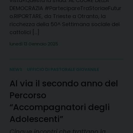
vista».Questa la sfida: AL CUORE DELLA
DEMOCRAZIA #PartecipareTraStoriaeFutur
o.RIPORTARE, da Trieste a Otranto, la
ricchezza della 50^ Settimana sociale dei
cattolici […]
lunedì 13 Gennaio 2025
NEWS
UFFICIO DI PASTORALE GIOVANILE
Al via il secondo anno del
Percorso
“Accompagnatori degli
Adolescenti”
Cinque incontri che trattano la