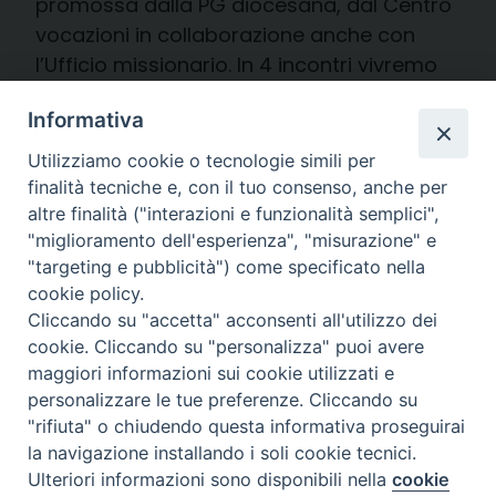
promossa dalla PG diocesana, dal Centro
vocazioni in collaborazione anche con
l’Ufficio missionario. In 4 incontri vivremo
[…]
Informativa
giovedì 7 Novembre 2024
Utilizziamo cookie o tecnologie simili per
finalità tecniche e, con il tuo consenso, anche per
altre finalità ("interazioni e funzionalità semplici",
NEWS
UFFICIO DI PASTORALE GIOVANILE
"miglioramento dell'esperienza", "misurazione" e
"targeting e pubblicità") come specificato nella
In viaggio… non turisti, ma
cookie policy.
pellegrini!
Cliccando su "accetta" acconsenti all'utilizzo dei
cookie. Cliccando su "personalizza" puoi avere
Gli Itinerari di preghiera per gli
maggiori informazioni sui cookie utilizzati e
personalizzare le tue preferenze. Cliccando su
adolescenti (13-18 anni) e per i
"rifiuta" o chiudendo questa informativa proseguirai
giovani (dai 19 anni in su)
la navigazione installando i soli cookie tecnici.
Ulteriori informazioni sono disponibili nella
cookie
Preferenze Cookie