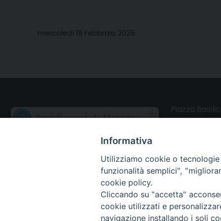
mercoledì 19 Febbraio 2025
Piazza Basilic
73028 Otrant
Informativa
CONTATTI
Utilizziamo cookie o tecnologie s
funzionalità semplici", "miglior
Webmail Uffici
cookie policy.
Cliccando su "accetta" acconsent
Webmail Parrocchie
cookie utilizzati e personalizza
navigazione installando i soli co