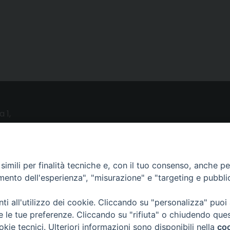
a 1,
o (LE)
UTILITY
imili per finalità tecniche e, con il tuo consenso, anche per 
amento dell'esperienza", "misurazione" e "targeting e pubbli
News
i all'utilizzo dei cookie. Cliccando su "personalizza" puoi
Altri articoli
re le tue preferenze. Cliccando su "rifiuta" o chiudendo que
Notizie nazionali
okie tecnici. Ulteriori informazioni sono disponibili nella
coo