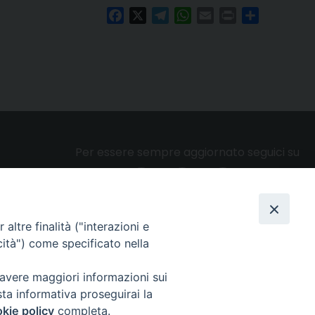
Facebook
X
Telegram
WhatsApp
Email
Print
Condividi
Per essere sempre aggiornato seguici su
altre finalità ("interazioni e
Privacy e cookie policy
cità") come specificato nella
 avere maggiori informazioni sui
sta informativa proseguirai la
kie policy
completa.