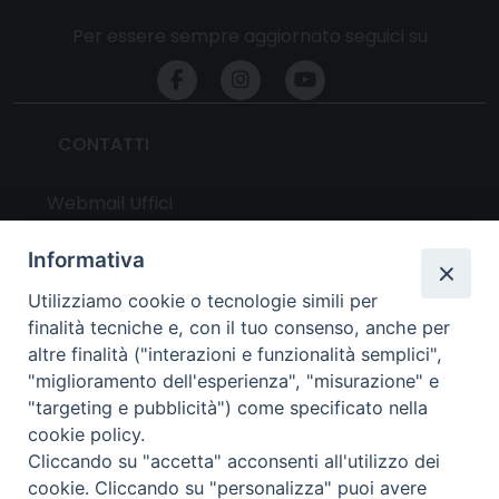
Per essere sempre aggiornato seguici su
CONTATTI
Webmail Uffici
Webmail Parrocchie
Informativa
Utilizziamo cookie o tecnologie simili per
UTILITY
finalità tecniche e, con il tuo consenso, anche per
altre finalità ("interazioni e funzionalità semplici",
News
"miglioramento dell'esperienza", "misurazione" e
Altri articoli
"targeting e pubblicità") come specificato nella
cookie policy.
Notizie nazionali
Cliccando su "accetta" acconsenti all'utilizzo dei
Download
cookie. Cliccando su "personalizza" puoi avere