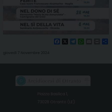
Facebook
X
Telegram
WhatsApp
Email
Print
Co
giovedì 7 Novembre 2024
Piazza Basilica 1,
73028 Otranto (LE)