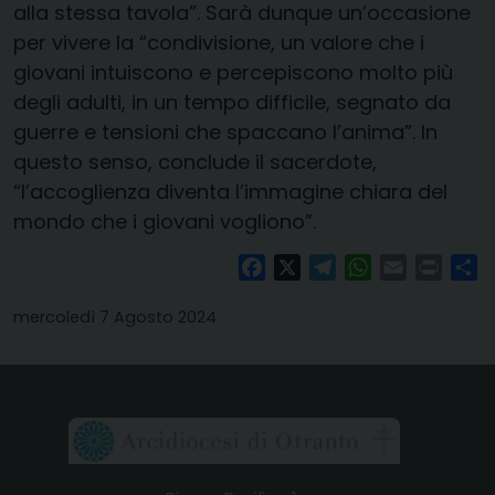
alla stessa tavola”. Sarà dunque un’occasione
per vivere la “condivisione, un valore che i
giovani intuiscono e percepiscono molto più
degli adulti, in un tempo difficile, segnato da
guerre e tensioni che spaccano l’anima”. In
questo senso, conclude il sacerdote,
“l’accoglienza diventa l’immagine chiara del
mondo che i giovani vogliono”.
Facebook
X
Telegram
WhatsApp
Email
Print
Co
mercoledì 7 Agosto 2024