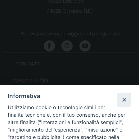
Piazza Basilica 1,
73028 Otranto (LE)
Per essere sempre aggiornato seguici su
CONTATTI
Webmail Uffici
Webmail Parrocchie
Informativa
Utilizziamo cookie o tecnologie simili per
UTILITY
finalità tecniche e, con il tuo consenso, anche per
altre finalità ("interazioni e funzionalità semplici",
News
"miglioramento dell'esperienza", "misurazione" e
Altri articoli
"targeting e pubblicità") come specificato nella