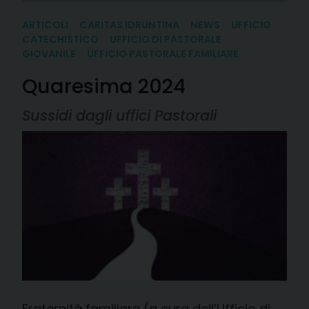
ARTICOLI
CARITAS IDRUNTINA
NEWS
UFFICIO
CATECHISTICO
UFFICIO DI PASTORALE
GIOVANILE
UFFICIO PASTORALE FAMILIARE
Quaresima 2024
Sussidi dagli uffici Pastorali
Fraternità familiare (a cura dell’Ufficio di