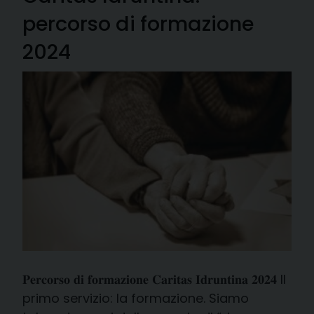
percorso di formazione
2024
𝐏𝐞𝐫𝐜𝐨𝐫𝐬𝐨 𝐝𝐢 𝐟𝐨𝐫𝐦𝐚𝐳𝐢𝐨𝐧𝐞 𝐂𝐚𝐫𝐢𝐭𝐚𝐬 𝐈𝐝𝐫𝐮𝐧𝐭𝐢𝐧𝐚 𝟐𝟎𝟐𝟒 Il
primo servizio: la formazione. Siamo