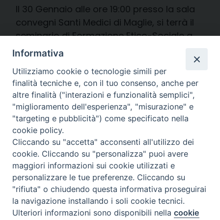
Il 30 Gennaio alle ore 19:00 presso la sala
convegni Santi Medici di Maglie, si terrà il
seminario di Formazione Etico-Sociale a
cura dell’Ufficio di Pastorale sociale e del
Informativa
Lavoro, dell’Azione Cattolica e della
Utilizziamo cookie o tecnologie simili per
Caritas Idruntina. Il tema del seminario
finalità tecniche e, con il tuo consenso, anche per
sarà l’Impegno politico dei cattolici alla
altre finalità ("interazioni e funzionalità semplici",
luce del magistero di Papa Francesco e
"miglioramento dell'esperienza", "misurazione" e
sarà approfondito dal […]
"targeting e pubblicità") come specificato nella
cookie policy.
giovedì 30 Gennaio 2020
Cliccando su "accetta" acconsenti all'utilizzo dei
cookie. Cliccando su "personalizza" puoi avere
maggiori informazioni sui cookie utilizzati e
personalizzare le tue preferenze. Cliccando su
"rifiuta" o chiudendo questa informativa proseguirai
la navigazione installando i soli cookie tecnici.
Ulteriori informazioni sono disponibili nella
cookie
Preferenze Cookie