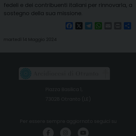
fedeli e dei contribuenti italiani per rinnovarla, a
sostegno della sua missione.
Facebook
X
Telegram
WhatsApp
Email
Print
Co
martedì 14 Maggio 2024
Piazza Basilica 1,
73028 Otranto (LE)
Per essere sempre aggiornato seguici su