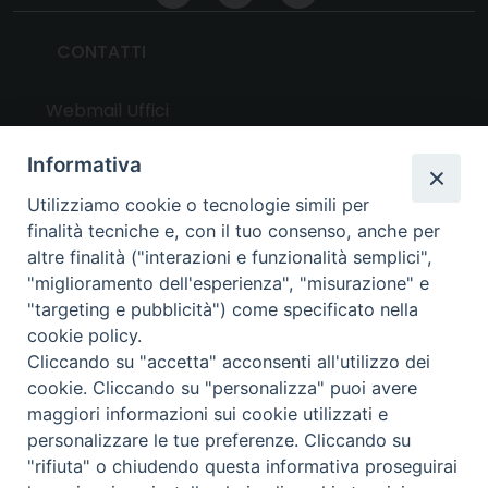
CONTATTI
Webmail Uffici
Webmail Parrocchie
Informativa
Utilizziamo cookie o tecnologie simili per
UTILITY
finalità tecniche e, con il tuo consenso, anche per
altre finalità ("interazioni e funzionalità semplici",
News
"miglioramento dell'esperienza", "misurazione" e
Altri articoli
"targeting e pubblicità") come specificato nella
cookie policy.
Notizie nazionali
Cliccando su "accetta" acconsenti all'utilizzo dei
Download
cookie. Cliccando su "personalizza" puoi avere
Amministrazione Trasparente
maggiori informazioni sui cookie utilizzati e
personalizzare le tue preferenze. Cliccando su
"rifiuta" o chiudendo questa informativa proseguirai
Privacy e cookie policy