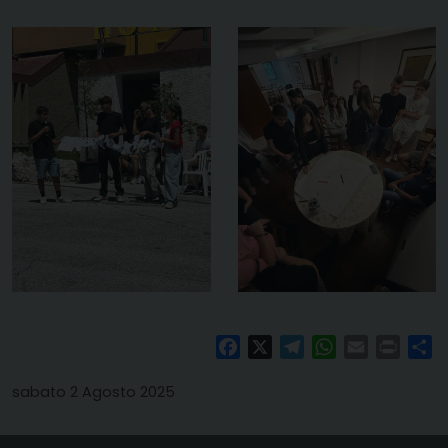
Facebook
X
Telegram
WhatsApp
Email
Print
Co
sabato 2 Agosto 2025