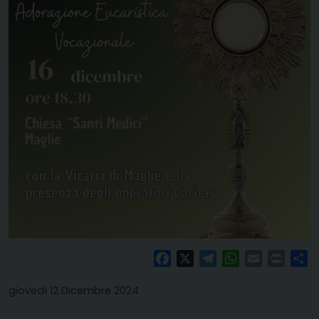
Facebook
X
Telegram
WhatsApp
Email
Print
Co
giovedì 12 Dicembre 2024