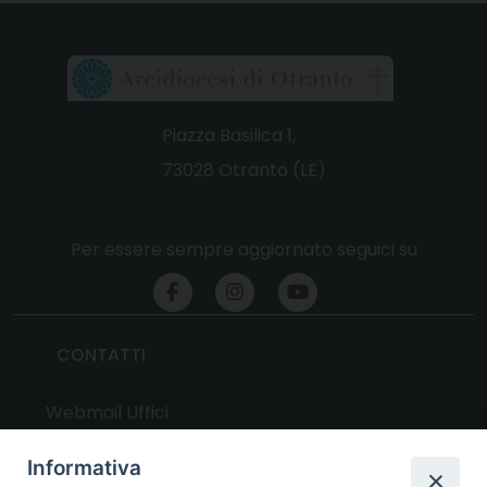
Piazza Basilica 1,
73028 Otranto (LE)
Per essere sempre aggiornato seguici su
CONTATTI
Webmail Uffici
Webmail Parrocchie
Informativa