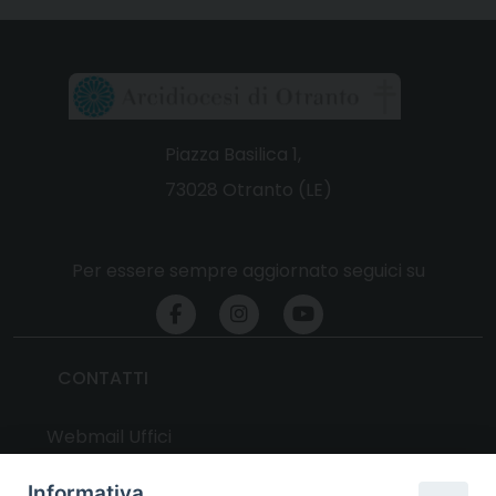
Piazza Basilica 1,
73028 Otranto (LE)
Per essere sempre aggiornato seguici su
CONTATTI
Webmail Uffici
Webmail Parrocchie
Informativa