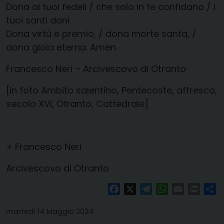
Dona ai tuoi fedeli / che solo in te confidano / i
tuoi santi doni.
Dona virtù e premio, / dona morte santa, /
dona gioia eterna. Amen.
Francesco Neri – Arcivescovo di Otranto
[in foto Ambito salentino, Pentecoste, affresco,
secolo XVI, Otranto, Cattedrale]
+ Francesco Neri
Arcivescovo di Otranto
Facebook
X
Telegram
WhatsApp
Email
Print
Co
martedì 14 Maggio 2024