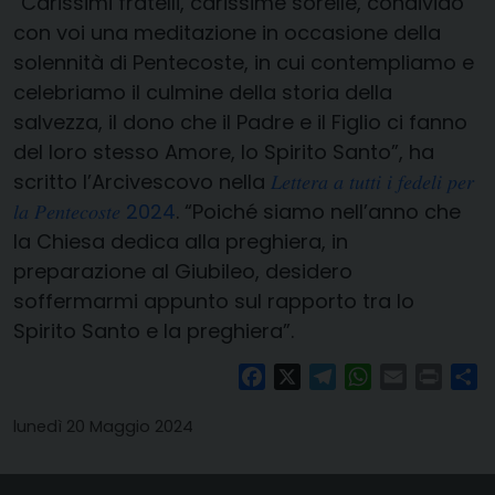
“Carissimi fratelli, carissime sorelle, condivido
con voi una meditazione in occasione della
solennità di Pentecoste, in cui contempliamo e
celebriamo il culmine della storia della
salvezza, il dono che il Padre e il Figlio ci fanno
del loro stesso Amore, lo Spirito Santo”, ha
scritto l’Arcivescovo nella
𝐿𝑒𝑡𝑡𝑒𝑟𝑎 𝑎 𝑡𝑢𝑡𝑡𝑖 𝑖 𝑓𝑒𝑑𝑒𝑙𝑖 𝑝𝑒𝑟
𝑙𝑎 𝑃𝑒𝑛𝑡𝑒𝑐𝑜𝑠𝑡𝑒 2024
. “Poiché siamo nell’anno che
la Chiesa dedica alla preghiera, in
preparazione al Giubileo, desidero
soffermarmi appunto sul rapporto tra lo
Spirito Santo e la preghiera”.
Facebook
X
Telegram
WhatsApp
Email
Print
Co
lunedì 20 Maggio 2024