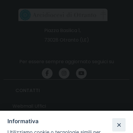
Piazza Basilica 1,
73028 Otranto (LE)
Per essere sempre aggiornato seguici su
CONTATTI
Webmail Uffici
Webmail Parrocchie
Informativa
Utilizziamo cookie o tecnologie simili per
UTILITY