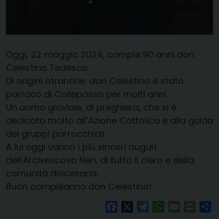
Oggi, 22 maggio 2024, compie 90 anni don
Celestino Tedesco.
Di origini otrantine, don Celestino è stato
parroco di Collepasso per molti anni.
Un uomo gioviale, di preghiera, che si è
dedicato molto all’Azione Cattolica e alla guida
dei gruppi parrocchiali.
A lui oggi vanno i più sinceri auguri
dell’Arcivescovo Neri, di tutto il clero e della
comunità diocesana.
Buon compleanno don Celestino!
Facebook
X
Telegram
WhatsApp
Email
Print
Co