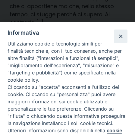
che ci appartiene ma che, nello stesso
tempo, ci sfugge perché ci supera. Al
contrario […]
Informativa
sabato 26 Luglio 2025
Utilizziamo cookie o tecnologie simili per
finalità tecniche e, con il tuo consenso, anche per
altre finalità ("interazioni e funzionalità semplici",
UFFICIO CATECHISTICO
"miglioramento dell'esperienza", "misurazione" e
Commento al Vangelo
"targeting e pubblicità") come specificato nella
cookie policy.
Commento al Vangelo.
Cliccando su "accetta" acconsenti all'utilizzo dei
XVI Domenica del Tempo
cookie. Cliccando su "personalizza" puoi avere
maggiori informazioni sui cookie utilizzati e
Ordinario – Anno C
personalizzare le tue preferenze. Cliccando su
"rifiuta" o chiudendo questa informativa proseguirai
La riflessione di Don Tiziano Galati
la navigazione installando i soli cookie tecnici.
Ulteriori informazioni sono disponibili nella
cookie
Preferenze Cookie