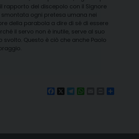
l rapporto del discepolo con il Signore
così smontata ogni pretesa umana nei
tore della parabola a dire di sé di essere
ché il servo non è inutile, serve al suo
o svolto. Questo è ciò che anche Paolo
oraggio.
Facebook
X
Telegram
WhatsApp
Email
Print
Condividi