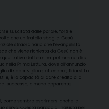
rse suscitata dalle parole, forti e
lta che un fratello sbaglia. Gesù
ziale straordinario che l’evangelista
 fede che viene richiesta da Gesù non è
o qualitativo del termine, potremmo dire
uc nella Prima Lettura, dove all’annunzio
lio di saper vigilare, attendere, fidarsi. La
ile, è la capacità di dare credito alla
a dal successo, almeno apparente,
Lui, come sembra esprimersi anche la
uo servo. Questa parabola, ingiusta per