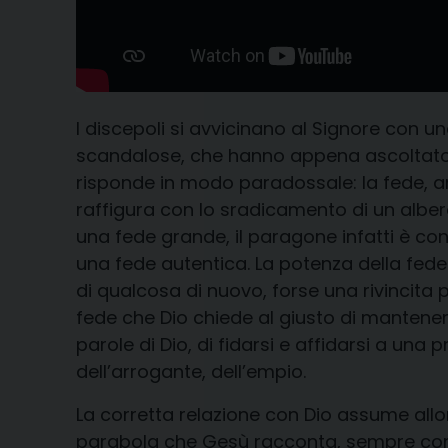
I discepoli si avvicinano al Signore con un
scandalose, che hanno appena ascoltato d
risponde in modo paradossale: la fede, an
raffigura con lo sradicamento di un albero
una fede grande, il paragone infatti è co
una fede autentica. La potenza della fede 
di qualcosa di nuovo, forse una rivincita per
fede che Dio chiede al giusto di mantenere
parole di Dio, di fidarsi e affidarsi a u
dell’arrogante, dell’empio.
La corretta relazione con Dio assume allo
parabola che Gesù racconta, sempre con u