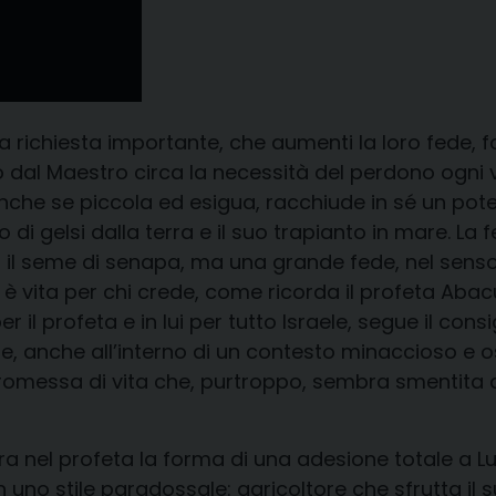
a richiesta importante, che aumenti la loro fede, fo
al Maestro circa la necessità del perdono ogni vo
che se piccola ed esigua, racchiude in sé un poten
 di gelsi dalla terra e il suo trapianto in mare. La
n il seme di senapa, ma una grande fede, nel sens
è vita per chi crede, come ricorda il profeta Abac
 il profeta e in lui per tutto Israele, segue il consig
, anche all’interno di un contesto minaccioso e ost
na promessa di vita che, purtroppo, sembra smentit
ra nel profeta la forma di una adesione totale a 
no stile paradossale: agricoltore che sfrutta il s