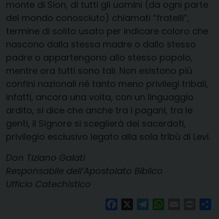
monte di Sion, di tutti gli uomini (da ogni parte
del mondo conosciuto) chiamati “fratelli”,
termine di solito usato per indicare coloro che
nascono dalla stessa madre o dallo stesso
padre o appartengono allo stesso popolo,
mentre ora tutti sono tali. Non esistono più
confini nazionali né tanto meno privilegi tribali,
infatti, ancora una volta, con un linguaggio
ardito, si dice che anche tra i pagani, tra le
genti, il Signore si sceglierà dei sacerdoti,
privilegio esclusivo legato alla sola tribù di Levi.
Don Tiziano Galati
Responsabile dell’Apostolato Biblico
Ufficio Catechistico
Facebook
X
Telegram
WhatsApp
Email
Print
Co