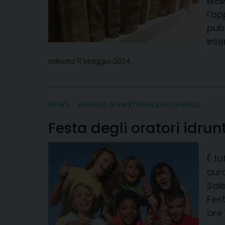
𝐞𝐜
l’op
pubb
inte
sabato 11 Maggio 2024
NEWS
UFFICIO DI PASTORALE GIOVANILE
Festa degli oratori idrunt
È tu
cura
Sale
Fest
ore 