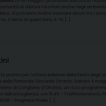
𝐜𝐥𝐞𝐬𝐢𝐚𝐬𝐭𝐢𝐜𝐨 (11-19 maggio) promosse dall’Ufficio na
portunità di visitare l’archivio anche negli ambien
lico. Si potranno inoltre visionare alcuni tra i doc
rno. Il tema di quest’anno è “XL […]
ini
tto pronto per l’ottava edizione della Festa degli o
 della Pastorale Giovanile Otranto. Sabato 4 maggi
siano di Corigliano d’Otranto, un ricco programma 
a dell’accoglienza; ore 15.45 – Triathlonoratorio, 
19.30 – Preghiera finale, […]