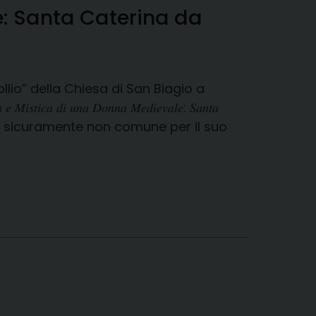
e: Santa Caterina da
ollio” della Chiesa di San Biagio a
𝑐𝑎 𝑑𝑖 𝑢𝑛𝑎 𝐷𝑜𝑛𝑛𝑎 𝑀𝑒𝑑𝑖𝑒𝑣𝑎𝑙𝑒: 𝑆𝑎𝑛𝑡𝑎
na donna sicuramente non comune per il suo