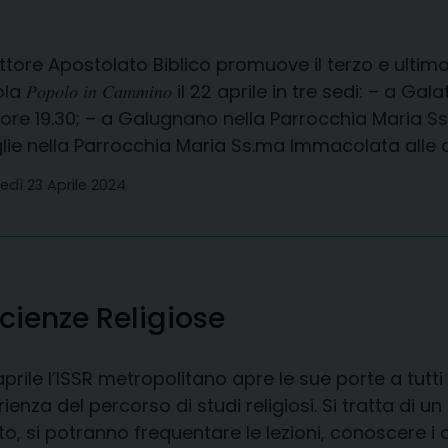
ettore Apostolato Biblico promuove il terzo e ult
la 𝑃𝑜𝑝𝑜𝑙𝑜 𝑖𝑛 𝐶𝑎𝑚𝑚𝑖𝑛𝑜 il 22 aprile in tre sedi:
 ore 19.30; – ⁠a Galugnano nella Parrocchia Maria S
ie nella Parrocchia Maria Ss.ma Immacolata alle or
edì 23 Aprile 2024
Scienze Religiose
7 aprile l’ISSR metropolitano apre le sue porte a tu
enza del percorso di studi religiosi. Si tratta di un 
o, si potranno frequentare le lezioni, conoscere i d