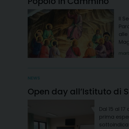
Popolo in Cammino
Il S
Paro
alle
Magl
mart
NEWS
Open day all’Istituto di 
Dal 15 al 1
prima esperi
sottoindicat