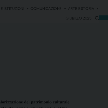
E ISTITUZIONI
COMUNICAZIONE
ARTE E STORIA
GIUBILEO 2025
𝐨𝐧𝐞 𝐝𝐞𝐥 𝐩𝐚𝐭𝐫𝐢𝐦𝐨𝐧𝐢𝐨 𝐜𝐮𝐥𝐭𝐮𝐫𝐚𝐥𝐞