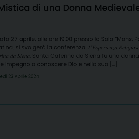
e Mistica di una Donna Medieval
to 27 aprile, alle ore 19.00 presso la Sala “Mons. P
na, si svolgerà la conferenza: 𝐿’𝐸𝑠𝑝𝑒𝑟𝑖𝑒𝑛𝑧𝑎 𝑅𝑒𝑙𝑖𝑔𝑖𝑜𝑠𝑎 𝑒 𝑀𝑖𝑠𝑡
𝑡𝑒𝑟𝑖𝑛𝑎 𝑑𝑎 𝑆𝑖𝑒𝑛𝑎. Santa Caterina da Siena fu u
le impegno a conoscere Dio e nella sua […]
edì 23 Aprile 2024