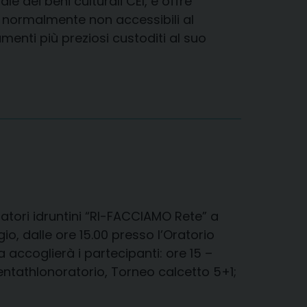
zionale dei beni culturali CEI, e offre
ti normalmente non accessibili al
umenti più preziosi custoditi al suo
ratori idruntini “RI-FACCIAMO Rete” a
o, dalle ore 15.00 presso l’Oratorio
accoglierà i partecipanti: ore 15 –
Pentathlonoratorio, Torneo calcetto 5+1;