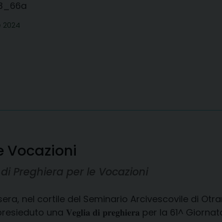
t/3_66a
e 2024
le Vocazioni
di Preghiera per le Vocazioni
 sera, nel cortile del Seminario Arcivescovile di O
resieduto una 𝐕𝐞𝐠𝐥𝐢𝐚 𝐝𝐢 𝐩𝐫𝐞𝐠𝐡𝐢𝐞𝐫𝐚 per la 61^ G