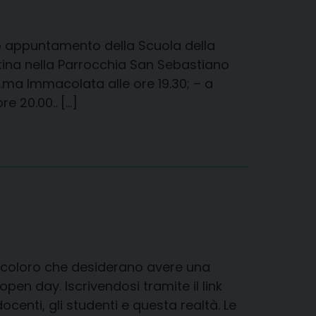
imo appuntamento della Scuola della
 – a Galatina nella Parrocchia San Sebastiano
s.ma Immacolata alle ore 19.30; – a
e 20.00.. […]
tti coloro che desiderano avere una
open day. Iscrivendosi tramite il link
ocenti, gli studenti e questa realtà. Le