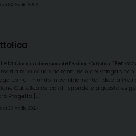
edì 30 Aprile 2024
ttolica
è la 𝐆𝐢𝐨𝐫𝐧𝐚𝐭𝐚 𝐝𝐢𝐨𝐜𝐞𝐬𝐚𝐧𝐚 𝐝𝐞𝐥𝐥’𝐀𝐳𝐢𝐨𝐧𝐞 𝐂𝐚𝐭𝐭𝐨
amati a farci carico dell’annuncio del Vangelo con
logo con un mondo in cambiamento”, dice la Presi
zione Cattolica cerca di rispondere a questa esige
ro Progetto […]
edì 30 Aprile 2024