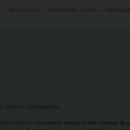
ARCIVESCOVO
ARCIDIOCESI
CURIA
ORGANISMI 
vio Storico Diocesano
ivio Storico Diocesano aderisce alle 𝐆𝐢𝐨𝐫𝐧𝐚𝐭𝐞 𝐝𝐢 𝐯𝐚𝐥𝐨𝐫𝐢𝐳𝐳𝐚𝐳𝐢