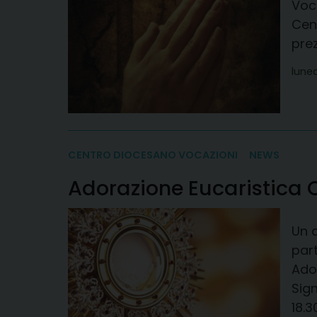
Voc
Cen
prez
luned
CENTRO DIOCESANO VOCAZIONI
NEWS
Adorazione Eucaristica
Un 
part
Ado
Sign
18.3