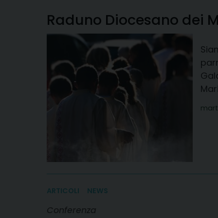
Raduno Diocesano dei Mi
Siam
parr
Gala
Mari
mart
ARTICOLI
NEWS
Conferenza