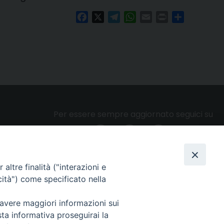
Facebook
X
Telegram
WhatsApp
Email
Print
Condividi
Per essere sempre aggiornato seguici su
altre finalità ("interazioni e
Privacy e cookie policy
cità") come specificato nella
 avere maggiori informazioni sui
sta informativa proseguirai la