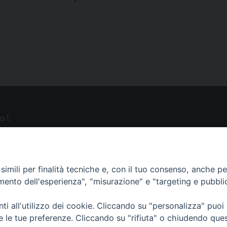
a 1,
o (LE)
UTILITY
imili per finalità tecniche e, con il tuo consenso, anche per 
amento dell'esperienza", "misurazione" e "targeting e pubbli
News
i all'utilizzo dei cookie. Cliccando su "personalizza" puoi
Altri articoli
re le tue preferenze. Cliccando su "rifiuta" o chiudendo que
Notizie nazionali