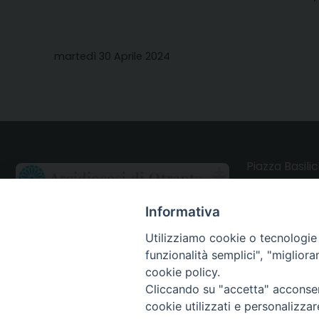
martedì 30 Aprile 2024
Piazza Basilic
73028 Otrant
Informativa
CONTATTI
Utilizziamo cookie o tecnologie s
funzionalità semplici", "miglior
Webmail Uffici
cookie policy.
Cliccando su "accetta" acconsent
Webmail Parrocchie
cookie utilizzati e personalizza