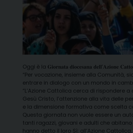
Oggi è la 𝐆𝐢𝐨𝐫𝐧𝐚𝐭𝐚 𝐝𝐢𝐨𝐜𝐞𝐬𝐚𝐧𝐚 𝐝𝐞𝐥𝐥’𝐀𝐳𝐢𝐨𝐧𝐞 𝐂𝐚𝐭𝐭𝐨𝐥
“Per vocazione, insieme alla Comunità, s
entrare in dialogo con un mondo in camb
“L’Azione Cattolica cerca di rispondere a 
Gesù Cristo, l’attenzione alla vita delle p
e la dimensione formativa come scelta cos
Questa giornata non vuole essere un aut
tanti ragazzi, giovani e adulti che abitano
hanno detto il loro Sì: all’Azione Cattolica