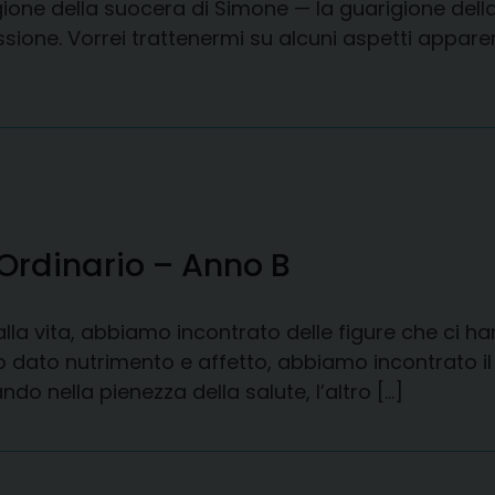
gione della suocera di Simone — la guarigione della
ssione. Vorrei trattenermi su alcuni aspetti appa
Ordinario – Anno B
i alla vita, abbiamo incontrato delle figure che c
dato nutrimento e affetto, abbiamo incontrato il m
ndo nella pienezza della salute, l’altro […]