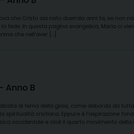
– Anno B
ova che Cristo sia nato duemila anni fa, se non n
 la fede. In questa pagina evangelica, Maria ci vi
prima che nell’aver […]
 – Anno B
cata al tema della gioia, come deborda da tutta l’
la spiritualità cristiana. Eppure è l’aspirazione 
usica occidentale e cioè il quarto movimento della 