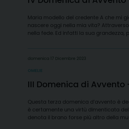
IV Domenica di Avvento 
Maria modello del credente A che mi gi
nascere oggi nella mia vita? Attraverso
nella fede. Ed infatti la sua grandezza, 
domenica 17 Dicembre 2023
OMELIE
III Domenica di Avvento
Questa terza domenica d’avvento è dedi
è certamente una virtù dimenticata del
denota il brano forse più altro della m