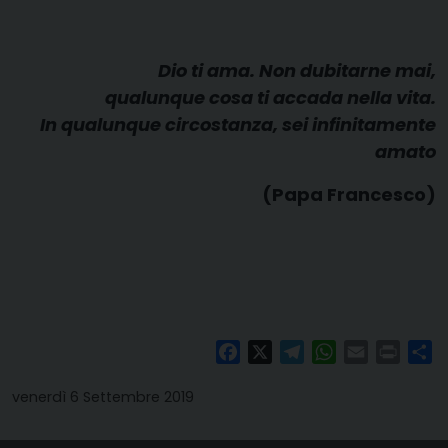
Dio ti ama. Non dubitarne mai,
qualunque cosa ti accada nella vita.
In qualunque circostanza, sei infinitamente
amato
(Papa Francesco)
Facebook
X
Telegram
WhatsApp
Email
Print
Co
venerdì 6 Settembre 2019