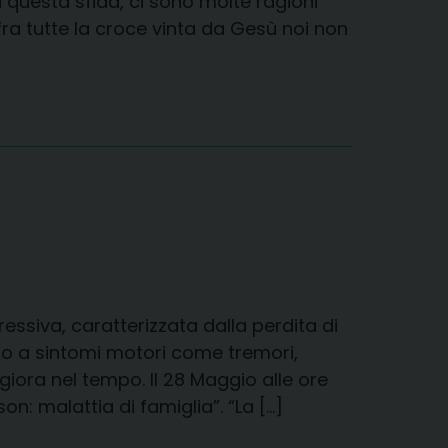
 questa sfida, ci sono molte ragioni
ra tutte la croce vinta da Gesù noi non
essiva, caratterizzata dalla perdita di
do a sintomi motori come tremori,
ggiora nel tempo. Il 28 Maggio alle ore
on: malattia di famiglia”. “La […]