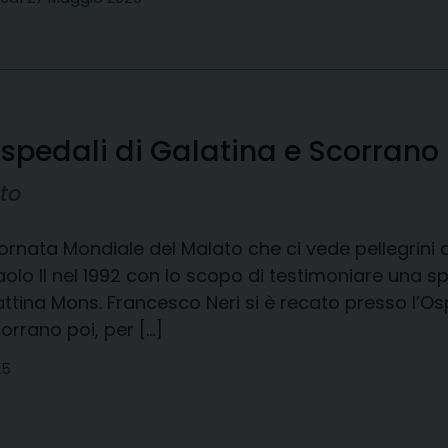
 ospedali di Galatina e Scorrano
to
Giornata Mondiale del Malato che ci vede pellegrini d
olo II nel 1992 con lo scopo di testimoniare una s
tina Mons. Francesco Neri si è recato presso l’Os
orrano poi, per […]
25