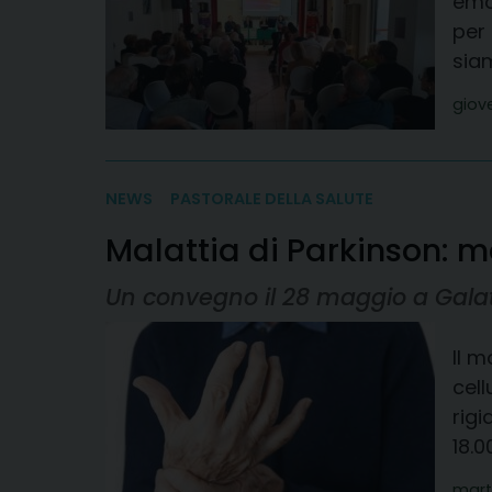
emot
per
siam
giov
NEWS
PASTORALE DELLA SALUTE
Malattia di Parkinson: m
Un convegno il 28 maggio a Gala
Il m
cel
rigi
18.0
mart