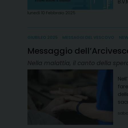
B.V.
lunedì 10 Febbraio 2025
GIUBILEO 2025
MESSAGGI DEL VESCOVO
NE
Messaggio dell’Arcivesc
Nella malattia, il canto della spe
Nel
fare
del
sacr
saba