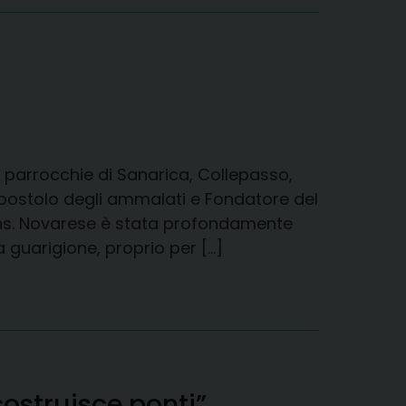
le parrocchie di Sanarica, Collepasso,
 apostolo degli ammalati e Fondatore del
Mons. Novarese è stata profondamente
 guarigione, proprio per […]
ostruisce ponti”