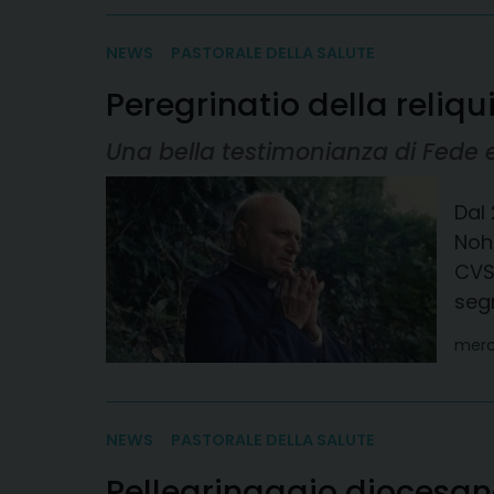
NEWS
PASTORALE DELLA SALUTE
Peregrinatio della reliq
Una bella testimonianza di Fede 
Dal 
Noha
CVS
segn
merc
NEWS
PASTORALE DELLA SALUTE
Pellegrinaggio diocesano