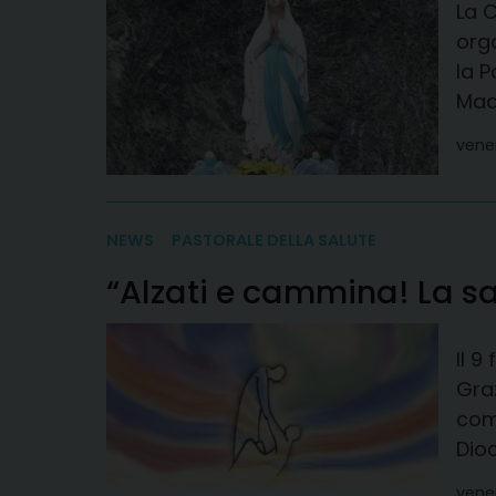
La C
orga
la 
Mad
vene
NEWS
PASTORALE DELLA SALUTE
“Alzati e cammina! La sa
Il 9
Graz
com
Dioc
vene