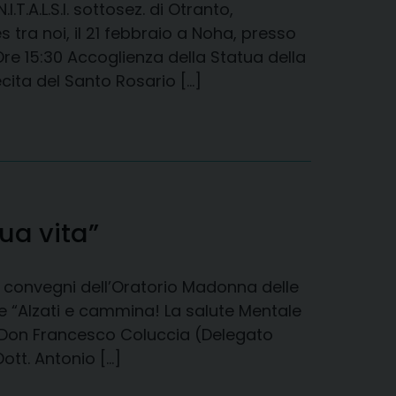
T.A.L.S.I. sottosez. di Otranto,
 tra noi, il 21 febbraio a Noha, presso
e 15:30 Accoglienza della Statua della
cita del Santo Rosario […]
ua vita”
ala convegni dell’Oratorio Madonna delle
te “Alzati e cammina! La salute Mentale
o Don Francesco Coluccia (Delegato
ott. Antonio […]