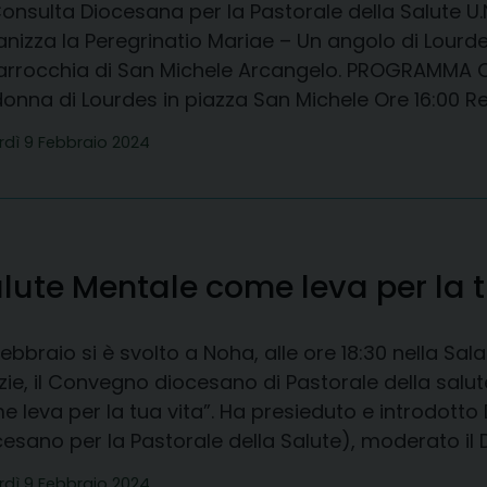
onsulta Diocesana per la Pastorale della Salute U.N.I.
nizza la Peregrinatio Mariae – Un angolo di Lourdes
Parrocchia di San Michele Arcangelo. PROGRAMMA Or
onna di Lourdes in piazza San Michele Ore 16:00 Re
rdì 9 Febbraio 2024
lute Mentale come leva per la t
 febbraio si è svolto a Noha, alle ore 18:30 nella S
ie, il Convegno diocesano di Pastorale della salu
e leva per la tua vita”. Ha presieduto e introdott
esano per la Pastorale della Salute), moderato il D
rdì 9 Febbraio 2024