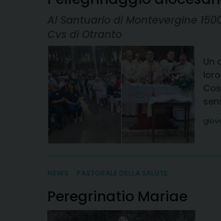
Al Santuario di Montevergine 1500
Cvs di Otranto
Un 
loro
Così
sens
giov
NEWS
PASTORALE DELLA SALUTE
Peregrinatio Mariae