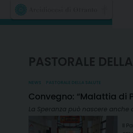
Skip
to
content
PASTORALE DELLA
NEWS
PASTORALE DELLA SALUTE
Convegno: “Malattia di P
La Speranza può nascere anche da
Il P