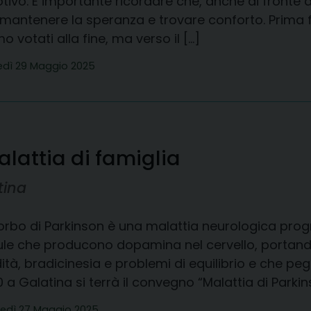
ivo. È importante ricordare che, anche di fronte a
 mantenere la speranza e trovare conforto. Prima f
o votati alla fine, ma verso il […]
edì 29 Maggio 2025
alattia di famiglia
tina
orbo di Parkinson è una malattia neurologica progr
lule che producono dopamina nel cervello, portan
dità, bradicinesia e problemi di equilibrio e che pe
0 a Galatina si terrà il convegno “Malattia di Parkins
edì 27 Maggio 2025