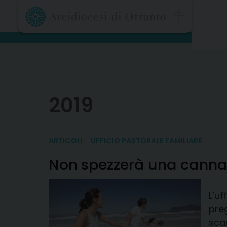
Skip
to
content
2019
ARTICOLI
UFFICIO PASTORALE FAMILIARE
Non spezzerà una canna
L’uf
preg
scar