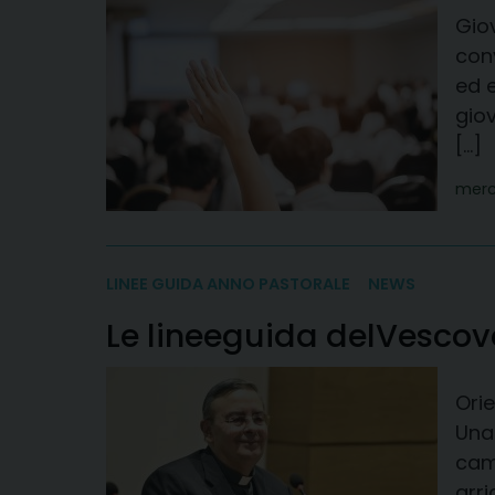
Giov
con
ed e
giov
[…]
merc
LINEE GUIDA ANNO PASTORALE
NEWS
Le linee
guida del
Vescov
Ori
Una
cam
arri