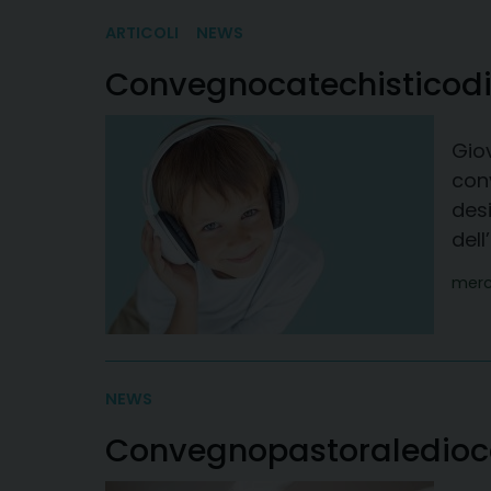
ARTICOLI
NEWS
Convegno
catechistico
d
Giov
con
desi
del
merc
NEWS
Convegno
pastorale
dio