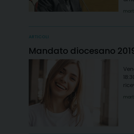
mart
ARTICOLI
Mandato diocesano 201
Vene
18:3
ric
mart