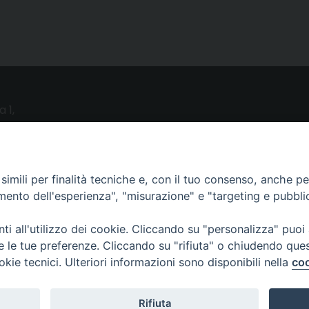
a 1,
o (LE)
UTILITY
imili per finalità tecniche e, con il tuo consenso, anche per 
amento dell'esperienza", "misurazione" e "targeting e pubbli
News
i all'utilizzo dei cookie. Cliccando su "personalizza" puoi
Altri articoli
re le tue preferenze. Cliccando su "rifiuta" o chiudendo que
Notizie nazionali
okie tecnici. Ulteriori informazioni sono disponibili nella
coo
Download
Amministrazione Trasparente
Rifiuta