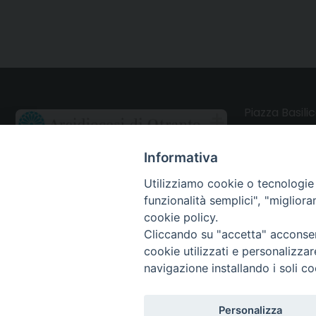
Piazza Basilic
73028 Otrant
Informativa
CONTATTI
Utilizziamo cookie o tecnologie s
funzionalità semplici", "miglior
Webmail Uffici
cookie policy.
Cliccando su "accetta" acconsent
Webmail Parrocchie
cookie utilizzati e personalizza
navigazione installando i soli co
Personalizza