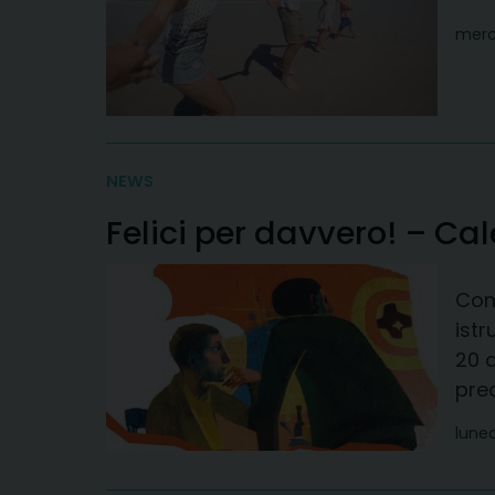
merc
NEWS
Felici per davvero! – Ca
Com
istr
20 d
prea
luned