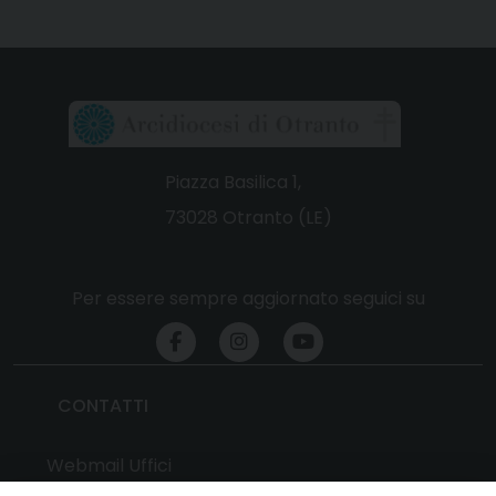
Piazza Basilica 1,
73028 Otranto (LE)
Per essere sempre aggiornato seguici su
CONTATTI
Webmail Uffici