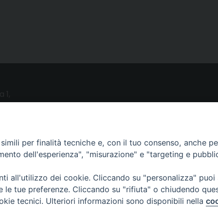
a 1,
o (LE)
imili per finalità tecniche e, con il tuo consenso, anche per 
UTILITY
amento dell'esperienza", "misurazione" e "targeting e pubbli
News
i all'utilizzo dei cookie. Cliccando su "personalizza" puoi
Altri articoli
re le tue preferenze. Cliccando su "rifiuta" o chiudendo que
Notizie nazionali
okie tecnici. Ulteriori informazioni sono disponibili nella
coo
Download