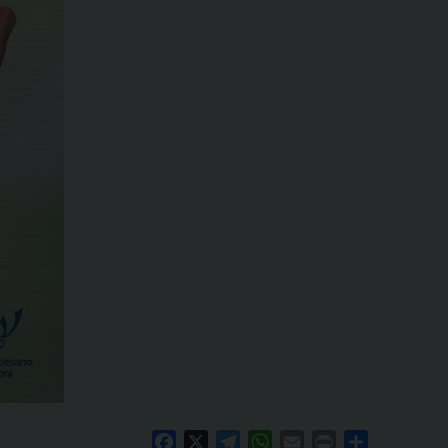
Facebook
X
Telegram
WhatsApp
Email
Print
Condividi