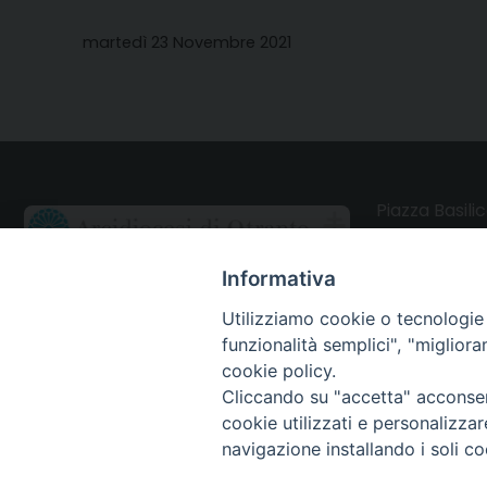
martedì 23 Novembre 2021
Piazza Basilic
73028 Otrant
Informativa
Utilizziamo cookie o tecnologie s
CONTATTI
funzionalità semplici", "miglior
Webmail Uffici
cookie policy.
Cliccando su "accetta" acconsent
Webmail Parrocchie
cookie utilizzati e personalizza
navigazione installando i soli co