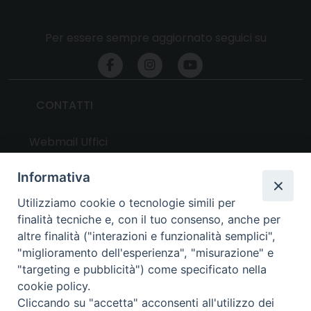
Per essere sempre aggiornato seguici su
CONTATTI
Webmail Uffici
Webmail Parrocchie
Informativa
Utilizziamo cookie o tecnologie simili per
UTILITY
finalità tecniche e, con il tuo consenso, anche per
altre finalità ("interazioni e funzionalità semplici",
News
"miglioramento dell'esperienza", "misurazione" e
Altri articoli
"targeting e pubblicità") come specificato nella
cookie policy.
Notizie nazionali
Cliccando su "accetta" acconsenti all'utilizzo dei