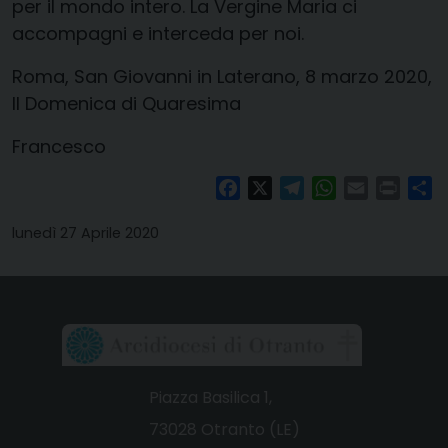
per il mondo intero. La Vergine Maria ci
accompagni e interceda per noi.
Roma, San Giovanni in Laterano, 8 marzo 2020,
II Domenica di Quaresima
Francesco
Facebook
X
Telegram
WhatsApp
Email
Print
Co
lunedì 27 Aprile 2020
Piazza Basilica 1,
73028 Otranto (LE)