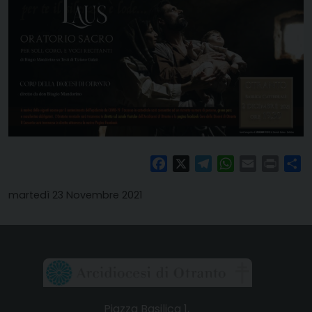
Facebook
X
Telegram
WhatsApp
Email
Print
Co
martedì 23 Novembre 2021
Piazza Basilica 1,