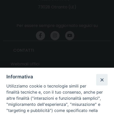
73028 Otranto (LE)
Per essere sempre aggiornato seguici su
CONTATTI
Webmail Uffici
Webmail Parrocchie
Informativa
Utilizziamo cookie o tecnologie simili per
UTILITY
finalità tecniche e, con il tuo consenso, anche per
altre finalità ("interazioni e funzionalità semplici",
News
"miglioramento dell'esperienza", "misurazione" e
Altri articoli
"targeting e pubblicità") come specificato nella