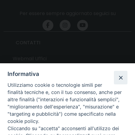
Per essere sempre aggiornato seguici su
CONTATTI
Webmail Uffici
Webmail Parrocchie
Informativa
Utilizziamo cookie o tecnologie simili per
UTILITY
finalità tecniche e, con il tuo consenso, anche per
altre finalità ("interazioni e funzionalità semplici",
News
"miglioramento dell'esperienza", "misurazione" e
Altri articoli
"targeting e pubblicità") come specificato nella
cookie policy.
Notizie nazionali
Cliccando su "accetta" acconsenti all'utilizzo dei
Download