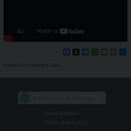
Facebook
X
Telegram
WhatsApp
Email
Print
Co
martedì 24 Dicembre 2024
Piazza Basilica 1,
73028 Otranto (LE)