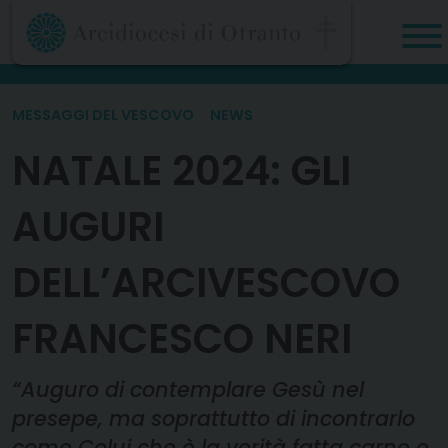
Skip
to
content
MESSAGGI DEL VESCOVO
NEWS
NATALE 2024: GLI
AUGURI
DELL’ARCIVESCOVO
FRANCESCO NERI
“Auguro di contemplare Gesù nel
presepe, ma soprattutto di incontrarlo
come Colui che è la verità fatta carne e