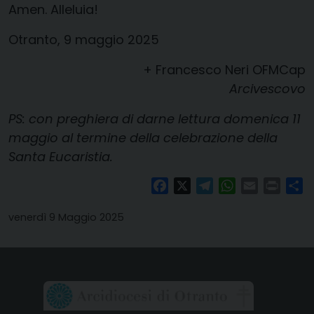
Amen. Alleluia!
Otranto, 9 maggio 2025
+ Francesco Neri OFMCap
Arcivescovo
PS: con preghiera di darne lettura domenica 11
maggio al termine della celebrazione della
Santa Eucaristia.
Facebook
X
Telegram
WhatsApp
Email
Print
Co
venerdì 9 Maggio 2025