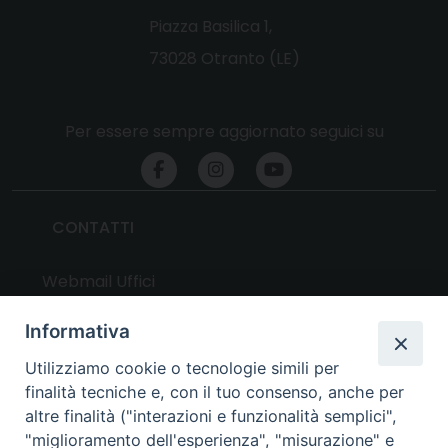
Piazza Basilica 1,
73028 Otranto (LE)
Per essere sempre aggiornato seguici su
CONTATTI
Webmail Uffici
Webmail Parrocchie
Informativa
Utilizziamo cookie o tecnologie simili per
UTILITY
finalità tecniche e, con il tuo consenso, anche per
altre finalità ("interazioni e funzionalità semplici",
News
"miglioramento dell'esperienza", "misurazione" e