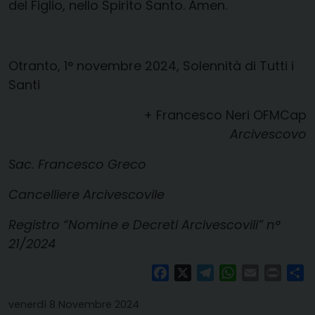
del Figlio, nello Spirito Santo. Amen.
Otranto, 1° novembre 2024, Solennità di Tutti i
Santi
+ Francesco Neri OFMCap
Arcivescovo
Sac. Francesco Greco
Cancelliere Arcivescovile
Registro “Nomine e Decreti Arcivescovili” n°
21/2024
Facebook
X
Telegram
WhatsApp
Email
Print
Co
venerdì 8 Novembre 2024