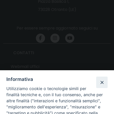
Piazza Basilica 1,
73028 Otranto (LE)
Per essere sempre aggiornato seguici su
CONTATTI
Webmail Uffici
Webmail Parrocchie
Informativa
Utilizziamo cookie o tecnologie simili per
UTILITY
finalità tecniche e, con il tuo consenso, anche per
altre finalità ("interazioni e funzionalità semplici",
News
"miglioramento dell'esperienza", "misurazione" e
Altri articoli
"targeting e pubblicità") come specificato nella