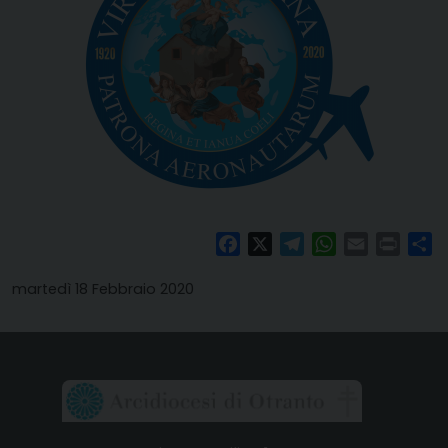
Facebook
X
Telegram
WhatsApp
Email
Print
Co
martedì 18 Febbraio 2020