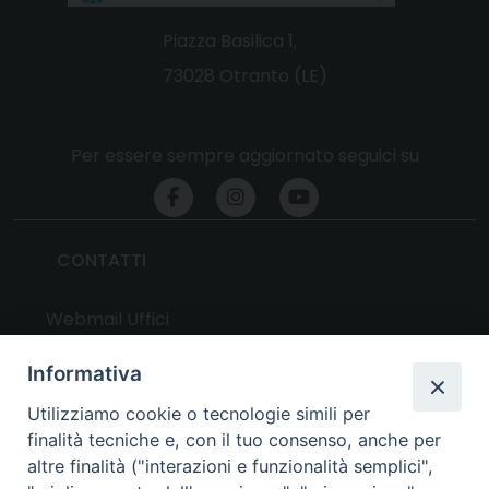
Piazza Basilica 1,
73028 Otranto (LE)
Per essere sempre aggiornato seguici su
CONTATTI
Webmail Uffici
Webmail Parrocchie
Informativa
Utilizziamo cookie o tecnologie simili per
UTILITY
finalità tecniche e, con il tuo consenso, anche per
altre finalità ("interazioni e funzionalità semplici",
News