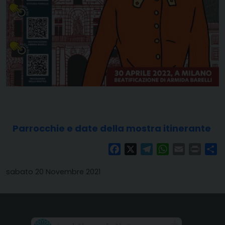
Parrocchie e date della mostra itinerante
Facebook
X
Telegram
WhatsApp
Email
Print
Co
sabato 20 Novembre 2021