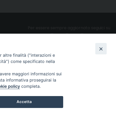
Per essere sempre aggiornato seguici su
altre finalità ("interazioni e
Privacy e cookie policy
cità") come specificato nella
 avere maggiori informazioni sui
sta informativa proseguirai la
kie policy
completa.
Accetta
Preferenze Cookie