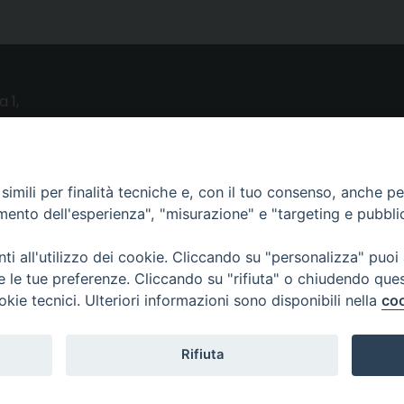
a 1,
o (LE)
UTILITY
imili per finalità tecniche e, con il tuo consenso, anche per 
amento dell'esperienza", "misurazione" e "targeting e pubbli
News
i all'utilizzo dei cookie. Cliccando su "personalizza" puoi
Altri articoli
re le tue preferenze. Cliccando su "rifiuta" o chiudendo que
Notizie nazionali
okie tecnici. Ulteriori informazioni sono disponibili nella
coo
Download
Amministrazione Trasparente
Rifiuta
Copyright ©
2024 - All Rights Reserved