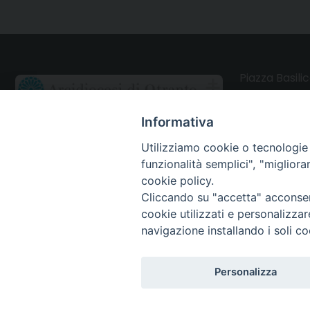
Piazza Basilic
73028 Otrant
Informativa
CONTATTI
Utilizziamo cookie o tecnologie s
funzionalità semplici", "miglior
Webmail Uffici
cookie policy.
Cliccando su "accetta" acconsent
Webmail Parrocchie
cookie utilizzati e personalizza
navigazione installando i soli co
Personalizza