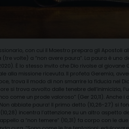
ssionario, con cui il Maestro prepara gli Apostoli 
 (tre volte) a “non avere paura”. La paura è uno dei
020). È lo stesso invito che Dio rivolse al giovan
 alla missione ricevuta. Il profeta Geremia, avver
ce, trova il modo di non smarrire la fiducia nel Dio
cuore si trova avvolto dalle tenebre dell’inimicizi
ianco come un prode valoroso” (Ger 20,11). Anche i 
e: “Non abbiate paura! Il primo detto (10,26-27) si f
(10,28) incentra l’attenzione su un altro a­spetto 
appello a “non temere” (10,31) fa corpo con le due
da cura. “Sono come le tre tentazioni: edulcorare