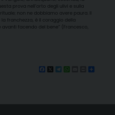
sta prova nell’orto degli ulivi e sulla
irituale; non ne dobbiamo avere paura. Il
 la franchezza, è il coraggio della
e avanti facendo del bene” (Francesco,
Facebook
X
Telegram
WhatsApp
Email
Print
Condividi